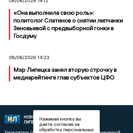
08/08/2026 19:12
«Она выполнила свою роль»:
политолог Слатинов о снятии липчанки
Зеновьевой с предвыборной гонки в
Госдуму
08/08/2026 14:23
Мэр Липецка занял вторую строчку в
медиарейтинге глав субъектов ЦФО
НОВОСТИ
2021 © NEWSLIPETSK.RU | СИ
Нажимая кнопку вы
ЛИПЕЦКА
«Новости Липецка»
даете согласие на
обработку персональных
Учредитель (соучредители): Общество с ограниченной