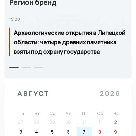
Регион бренд
19:00
Археологические открытия в Липецкой
области: четыре древних памятника
взяты под охрану государства
АВГУСТ
2026
Пн
Вт
Ср
Чт
Пт
Сб
Вс
27
28
29
30
31
1
2
3
4
5
6
7
8
9