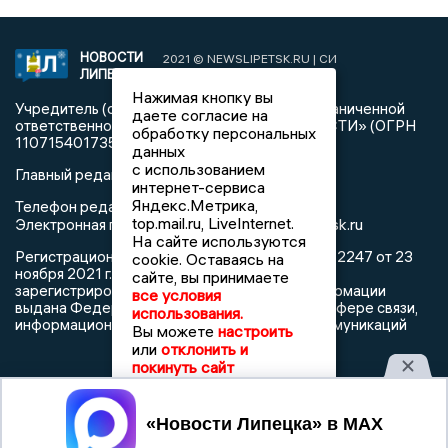
НОВОСТИ
2021 © NEWSLIPETSK.RU | СИ
ЛИПЕЦКА
«Новости Липецка»
Нажимая кнопку вы
Учредитель (соучредители): Общество с ограниченной
даете согласие на
ответственностью «РЕГИОНАЛЬНЫЕ НОВОСТИ» (ОГРН
обработку персональных
1107154017354)
данных
с использованием
Главный редактор: Герцог Е.Г.
интернет-сервиса
Яндекс.Метрика,
Телефон редакции: +7 903 699 9427
top.mail.ru, LiveInternet.
info@newslipetsk.ru
Электронная почта редакции:
На сайте используются
Регистрационный номер: серия Эл № ФС77-82247 от 23
cookie. Оставаясь на
ноября 2021 г. согласно выписке из реестра
сайте, вы принимаете
зарегистрированных средств массовой информации
все условия
выдана Федеральной службой по надзору в сфере связи,
использования.
информационных технологий и массовых коммуникаций
Вы можете
настроить
или
отклонить и
покинуть сайт
Принять