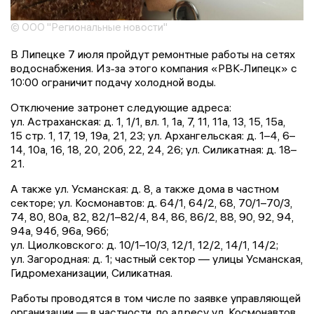
© ООО "Региональные новости"
В Липецке 7 июля пройдут ремонтные работы на сетях
водоснабжения. Из‑за этого компания «РВК‑Липецк» с
10:00 ограничит подачу холодной воды.
Отключение затронет следующие адреса:
ул. Астраханская: д. 1, 1/1, вл. 1, 1а, 7, 11, 11а, 13, 15, 15а,
15 стр. 1, 17, 19, 19а, 21, 23; ул. Архангельская: д. 1–4, 6–
14, 10а, 16, 18, 20, 20б, 22, 24, 26; ул. Силикатная: д. 18–
21.
А также ул. Усманская: д. 8, а также дома в частном
секторе; ул. Космонавтов: д. 64/1, 64/2, 68, 70/1–70/3,
74, 80, 80а, 82, 82/1–82/4, 84, 86, 86/2, 88, 90, 92, 94,
94а, 94б, 96а, 96б;
ул. Циолковского: д. 10/1–10/3, 12/1, 12/2, 14/1, 14/2;
ул. Загородная: д. 1; частный сектор — улицы Усманская,
Гидромеханизации, Силикатная.
Работы проводятся в том числе по заявке управляющей
организации — в частности, по адресу ул. Космонавтов,