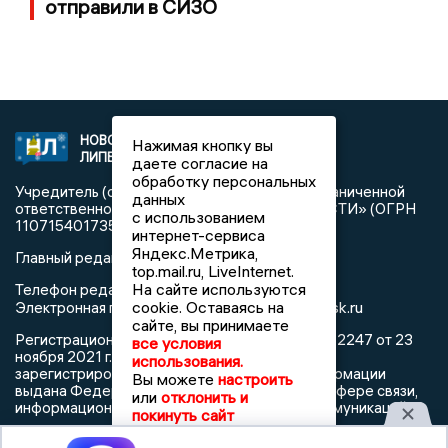
отправили в СИЗО
НОВОСТИ
2021 © NEWSLIPETSK.RU | СИ
Нажимая кнопку вы
ЛИПЕЦКА
«Новости Липецка»
даете согласие на
обработку персональных
Учредитель (соучредители): Общество с ограниченной
данных
ответственностью «РЕГИОНАЛЬНЫЕ НОВОСТИ» (ОГРН
с использованием
1107154017354)
интернет-сервиса
Яндекс.Метрика,
Главный редактор: Герцог Е.Г.
top.mail.ru, LiveInternet.
На сайте используются
Телефон редакции: +7 903 699 9427
info@newslipetsk.ru
cookie. Оставаясь на
Электронная почта редакции:
сайте, вы принимаете
Регистрационный номер: серия Эл № ФС77-82247 от 23
все условия
ноября 2021 г. согласно выписке из реестра
использования.
зарегистрированных средств массовой информации
Вы можете
настроить
выдана Федеральной службой по надзору в сфере связи,
или
отклонить и
информационных технологий и массовых коммуникаций
покинуть сайт