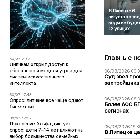
В Липецке 6
августа холо
воды не будет
12 улицах
Главные н
30/07
20:21
Липчнам открыт доступ к
обновлённой модели угроз для
06/08/2026 09:
Суд ввел про
систем искусственного
застройщика
интеллекта
30/07
17:43
06/08/2026 09:0
Опрос: липчане все чаще сдают
Более 600 БП
биометрию
регионах
30/07
17:15
Поколение Альфа диктует
05/08/2026 19:3
спрос: дети 7–14 лет влияют на
В Липецке це
выбор большинства семейных