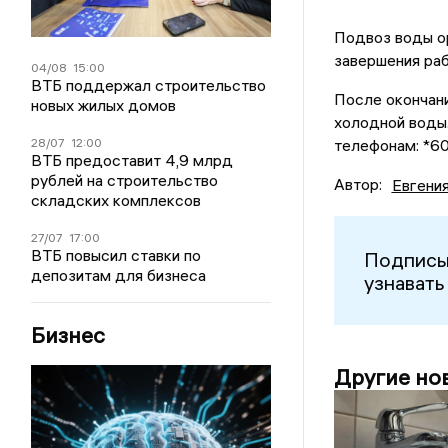
Подвоз воды о
завершения раб
04/08
15:00
ВТБ поддержал строительство
После окончан
новых жилых домов
холодной воды
телефонам: *6
28/07
12:00
ВТБ предоставит 4,9 млрд
рублей на строительство
Автор:
Евгени
складских комплексов
27/07
17:00
ВТБ повысил ставки по
Подписы
депозитам для бизнеса
узнавать
Бизнес
Другие но