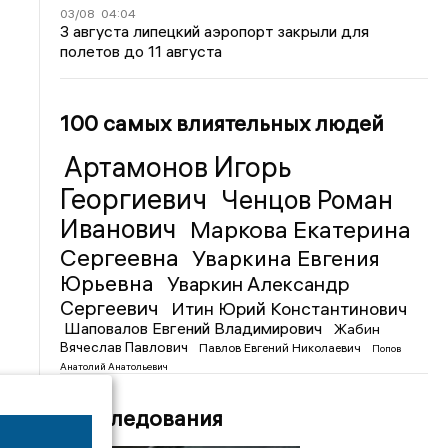
03/08
04:04
3 августа липецкий аэропорт закрыли для
полетов до 11 августа
100 самых влиятельных людей
Артамонов Игорь
Георгиевич
Ченцов Роман
Иванович
Маркова Екатерина
Сергеевна
Уваркина Евгения
Юрьевна
Уваркин Александр
Сергеевич
Итин Юрий Константинович
Шаповалов Евгений Владимирович
Жабин
Вячеслав Павлович
Павлов Евгений Николаевич
Попов
Анатолий Анатольевич
Расследования