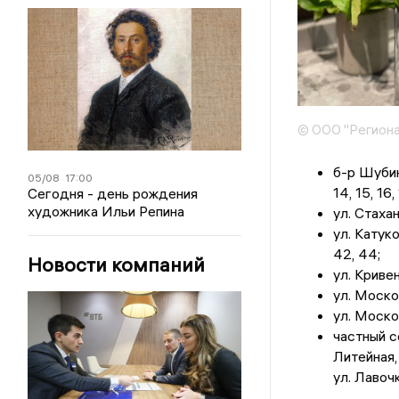
© ООО "Региона
б-р Шубина,
05/08
17:00
14, 15, 16, 
Сегодня - день рождения
художника Ильи Репина
ул. Стахан
ул. Катуко
42, 44;
Новости компаний
ул. Кривенк
ул. Москов
ул. Москов
частный се
Литейная,
ул. Лавочк