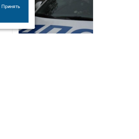
Принять
08/06
17:53
16-летний мотоциклист оказался в больнице
после столкновения с «ГАЗом» под Добрым
Интервью
21/07
19:03
Сергей Елманов: безопасность избирателей в
приоритете
14/06
22:21