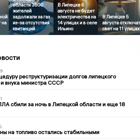
области 3600
В Липецке 6
жителей
августа не будет
дной
задолжали за газ
электричества на
В Липецке 5
 на
из-за отсутствия
14 улицах и в селе
августа отключа
квитанций
Ильино
свет на 11 улицах
овости
39
цедуру реструктуризации долгов липецкого
 и внука министра СССР
1
ЛА сбили за ночь в Липецкой области и еще 18
5
ны на топливо остались стабильными