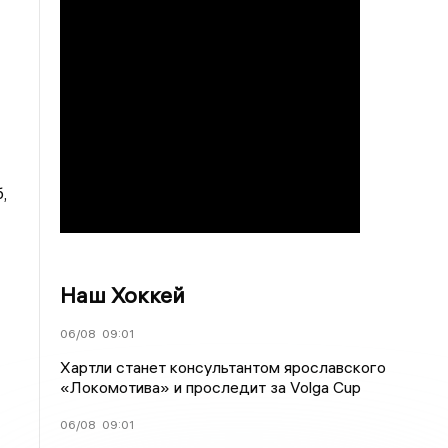
б,
Наш Хоккей
06/08
09:01
Хартли станет консультантом ярославского
«Локомотива» и проследит за Volga Cup
06/08
09:01