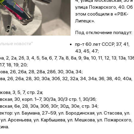
4, улица Московская, 30 и
улица Пожарского, 40. Об
этом сообщили в «РВК-
Липецк».
Под отключение попадут:
льные новости"
пр-т 60 лет СССР, 37, 41,
43, 45, 47;
 2, 2а, 2б, 3, 4, 5, 5а, 6, 7, 7а, 8, 8а, 9, 9а, 10, 11, 12, 13, 13а, 13
17, 18, 19, 20;
ова, 26, 26а, 28, 28а, 28б, 30, 30а, 34;
ва, 26, 26а, 28, 30, 30а, 30б, 32, 32а, 34, 34а, 36, 38, 40, 40а,
ова, 3, 5, 7, стр. 2а;
ская, 30, корп. 1–7, 30/3а, 30/3 стр. 1, 30/3б;
ская, 6е, 28, 30а, 30б, 30г, 30д, 30е, стр. 34;
ктор: ул. Баумана, 27–59, ул. Бородинская, ул. Стасова, ул.
 ул. Арсеньева, ул. Карбышева, ул. Мешкова, ул. Пожарского,
ина.