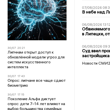
07/08/2026 08:3
В небе над 
06/08/2026 13:1
Обвиняемого 
в Липецке, о
06/08/2026 09:
30/07
20:21
Суд ввел про
Липчнам открыт доступ к
застройщика
обновлённой модели угроз для
систем искусственного
Новости СМИ
интеллекта
30/07
17:43
Опрос: липчане все чаще сдают
биометрию
30/07
17:15
Поколение Альфа диктует
спрос: дети 7–14 лет влияют на
выбор большинства семейных