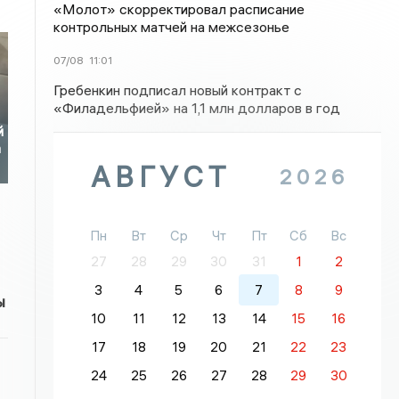
«Молот» скорректировал расписание
контрольных матчей на межсезонье
07/08
11:01
Гребенкин подписал новый контракт с
«Филадельфией» на 1,1 млн долларов в год
й
а
АВГУСТ
2026
Пн
Вт
Ср
Чт
Пт
Сб
Вс
27
28
29
30
31
1
2
3
4
5
6
7
8
9
ы
10
11
12
13
14
15
16
17
18
19
20
21
22
23
24
25
26
27
28
29
30