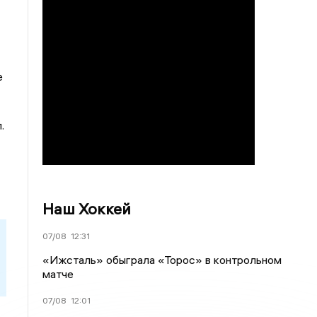
е
.
Наш Хоккей
07/08
12:31
«Ижсталь» обыграла «Торос» в контрольном
матче
07/08
12:01