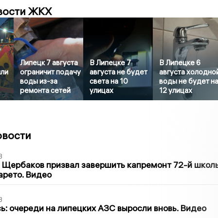
вости ЖКХ
Липецк 7 августа
В Липецке 7
В Липецке 6
или
ограничит подачу
августа не будет
августа холодно
воды из-за
света на 10
воды не будет н
ремонта сетей
улицах
12 улицах
овости
3
 Щербаков призвал завершить капремонт 72-й школ
арето. Видео
3
ь: очереди на липецких АЗС выросли вновь. Видео