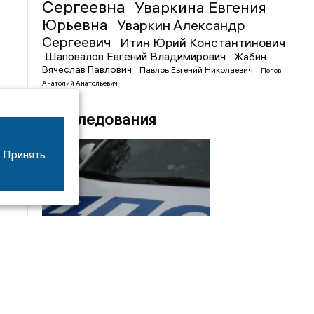
Сергеевна
Уваркина Евгения
Юрьевна
Уваркин Александр
Сергеевич
Итин Юрий Константинович
Шаповалов Евгений Владимирович
Жабин
Вячеслав Павлович
Павлов Евгений Николаевич
Попов
Анатолий Анатольевич
Расследования
Принять
08/06
17:53
16-летний мотоциклист оказался в больнице
после столкновения с «ГАЗом» под Добрым