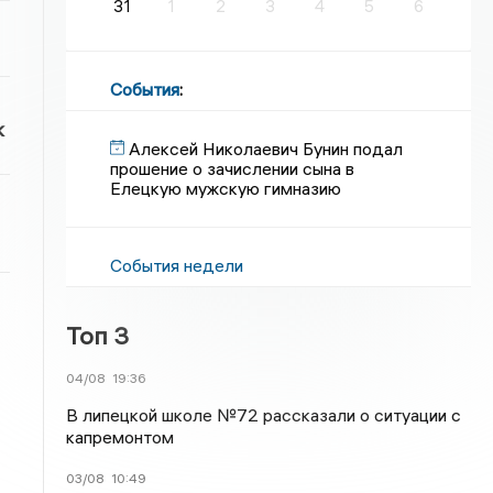
31
1
2
3
4
5
6
События
:
к
Алексей Николаевич Бунин подал
прошение о зачислении сына в
Елецкую мужскую гимназию
События недели
Топ 3
04/08
19:36
В липецкой школе №72 рассказали о ситуации с
капремонтом
03/08
10:49