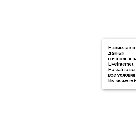
Нажимая кно
данных
с использов
LiveInternet.
На сайте ис
все условия
Вы можете