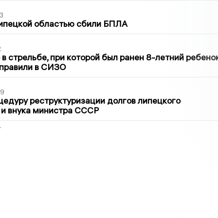
3
Липецкой областью сбили БПЛА
2
в стрельбе, при которой был ранен 8-летний ребено
тправили в СИЗО
39
цедуру реструктуризации долгов липецкого
 и внука министра СССР
2