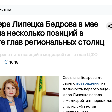
литика
эра Липецка Бедрова в мае
а несколько позиций в
е глав региональных столиц
ряла пять позиций в медиарейтинге глав ЦФО
10:18
Светлана Бедрова до
своего
возвращения
на
должность первого вице-
мэра Липецка попала
в медиарейтинг первых ли
столиц субъектов