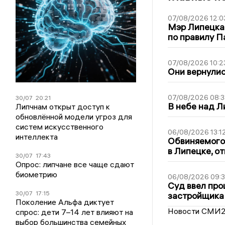
07/08/2026 12:0
Мэр Липецка
по правилу П
07/08/2026 10:2
Они вернулис
07/08/2026 08:3
30/07
20:21
В небе над 
Липчнам открыт доступ к
обновлённой модели угроз для
систем искусственного
06/08/2026 13:1
интеллекта
Обвиняемого 
в Липецке, о
30/07
17:43
Опрос: липчане все чаще сдают
биометрию
06/08/2026 09:
Суд ввел про
30/07
17:15
застройщика
Поколение Альфа диктует
Новости СМИ
спрос: дети 7–14 лет влияют на
выбор большинства семейных