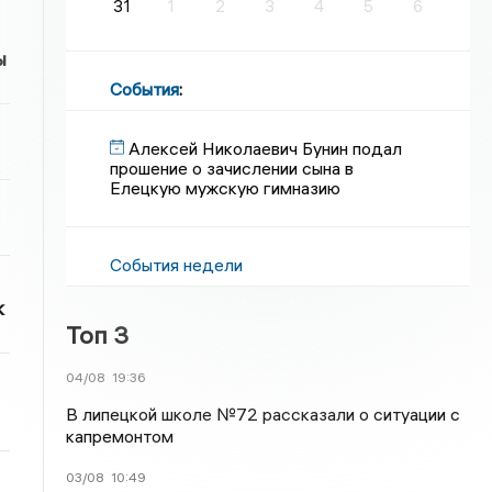
31
1
2
3
4
5
6
ы
События
:
Алексей Николаевич Бунин подал
прошение о зачислении сына в
Елецкую мужскую гимназию
События недели
к
Топ 3
04/08
19:36
В липецкой школе №72 рассказали о ситуации с
капремонтом
03/08
10:49