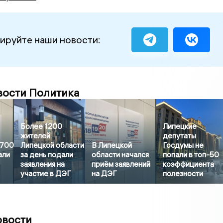
ируйте наши новости:
вости Политика
Более 1200
Липецкие
жителей
депутаты
3700
Липецкой области
В Липецкой
Госдумы не
али
за день подали
области начался
попали в топ-50
заявления на
приём заявлений
коэффициента
участие в ДЭГ
на ДЭГ
полезности
овости