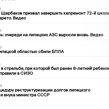
3
 Щербаков призвал завершить капремонт 72-й школ
арето. Видео
3
ь: очереди на липецких АЗС выросли вновь. Видео
3
Липецкой областью сбили БПЛА
2
в стрельбе, при которой был ранен 8-летний ребено
тправили в СИЗО
39
цедуру реструктуризации долгов липецкого
 и внука министра СССР
2