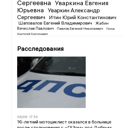
Сергеевна
Уваркина Евгения
Юрьевна
Уваркин Александр
Сергеевич
Итин Юрий Константинович
Шаповалов Евгений Владимирович
Жабин
Вячеслав Павлович
Павлов Евгений Николаевич
Попов
Анатолий Анатольевич
Расследования
08/06
17:53
16-летний мотоциклист оказался в больнице
после столкновения с «ГАЗом» под Добрым