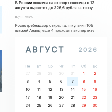
В России пошлина на экспорт пшеницы с 12
августа вырастет до 326,6 рубля за тонну
07/08
15:25
Роспотребнадзор открыл для купания 105
пляжей Анапы, еще 4 проходят экспертизу
АВГУСТ
2026
Пн
Вт
Ср
Чт
Пт
Сб
Вс
27
28
29
30
31
1
2
3
4
5
6
7
8
9
10
11
12
13
14
15
16
17
18
19
20
21
22
23
24
25
26
27
28
29
30