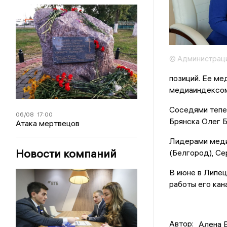
© Администрац
позиций. Ее ме
медиаиндексом
Соседями тепер
06/08
17:00
Брянска Олег 
Атака мертвецов
Лидерами меди
Новости компаний
(Белгород), Се
В июне в Липец
работы его кан
Автор:
Алена 