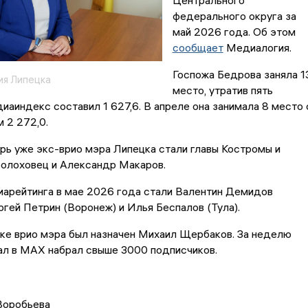
Центрального
федерального округа за
май 2026 года. Об этом
сообщает
Медиалогия.
Госпожа Бедрова заняла 1
ия Липецка
место, утратив пять
диаиндекс составил 1 627,6. В апреле она занимала 8 место 
 2 272,0.
ь уже экс-врио мэра Липецка стали главы Костромы и
Болоховец и Александр Макаров.
арейтинга в мае 2026 года стали Валентин Демидов
ргей Петрин (Воронеж) и Илья Беспалов (Тула).
ке врио мэра был назначен Михаил Щербаков. За неделю
ал в MAX набрал свыше 3000 подписчиков.
Воробьева