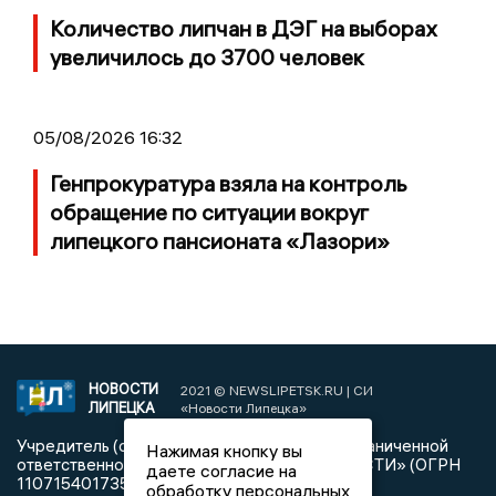
Количество липчан в ДЭГ на выборах
увеличилось до 3700 человек
05/08/2026 16:32
Генпрокуратура взяла на контроль
обращение по ситуации вокруг
липецкого пансионата «Лазори»
НОВОСТИ
2021 © NEWSLIPETSK.RU | СИ
ЛИПЕЦКА
«Новости Липецка»
Учредитель (соучредители): Общество с ограниченной
Нажимая кнопку вы
ответственностью «РЕГИОНАЛЬНЫЕ НОВОСТИ» (ОГРН
даете согласие на
1107154017354)
обработку персональных