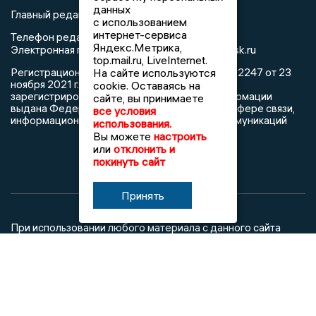
данных
Главный редактор: Герцог Е.Г.
с использованием
интернет-сервиса
Телефон редакции: +7 903 699 9427
Яндекс.Метрика,
info@newslipetsk.ru
Электронная почта редакции:
top.mail.ru, LiveInternet.
На сайте используются
Регистрационный номер: серия Эл № ФС77-82247 от 23
ноября 2021 г. согласно выписке из реестра
cookie. Оставаясь на
зарегистрированных средств массовой информации
сайте, вы принимаете
выдана Федеральной службой по надзору в сфере связи,
все условия
информационных технологий и массовых коммуникаций
использования.
Вы можете
настроить
или
отклонить и
покинуть сайт
Принять
При использовании любого материала с данного сайта
гиперссылка на Сетевое издание «Новости Липецка»
обязательна.
Сообщения на сером фоне размещены на правах рекламы
@mazov
MAX
Написать директору в телеграм
или