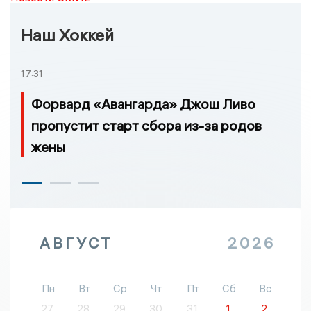
Наш Хоккей
17:31
Форвард «Авангарда» Джош Ливо
пропустит старт сбора из-за родов
жены
АВГУСТ
2026
Пн
Вт
Ср
Чт
Пт
Сб
Вс
27
28
29
30
31
1
2