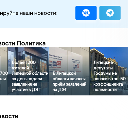
ируйте наши новости:
вости Политика
Более 1200
Липецкие
жителей
депутаты
3700
Липецкой области
В Липецкой
Госдумы не
али
за день подали
области начался
попали в топ-50
заявления на
приём заявлений
коэффициента
участие в ДЭГ
на ДЭГ
полезности
овости