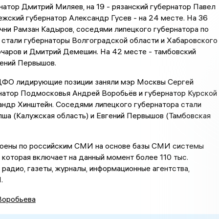
натор Дмитрий Миляев, на 19 - рязанский губернатор Павел
жский губернатор Александр Гусев - на 24 месте. На 36
чни Рамзан Кадыров, соседями липецкого губернатора по
 стали губернаторы Волгоградской области и Хабаровского
очаров и Дмитрий Демешин. На 42 месте - тамбовский
гений Первышов.
 ЦФО лидирующие позиции заняли мэр Москвы Сергей
рнатор Подмосковья Андрей Воробьёв и губернатор Курской
андр Хинштейн. Соседями липецкого губернатора стали
ша (Калужская область) и Евгений Первышов (Тамбовская
роены по российским СМИ на основе базы СМИ системы
которая включает на данный момент более 110 тыс.
, радио, газеты, журналы, информационные агентства,
.
Воробьева