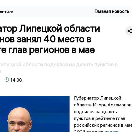
Главная новость
литика
атор Липецкой области
ов занял 40 место в
е глав регионов в мае
ипецкой области поднялся на девять пунктов в
в
14:38
Губернатор Липецкой
области Игорь Артамонов
поднялся на девять
пунктов в рейтинге глав
российских регионов в ма
2026 года по
версии