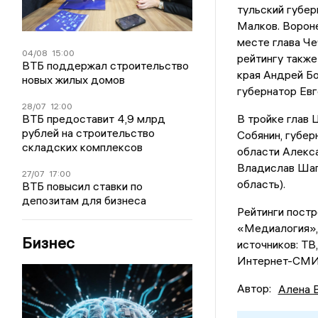
тульский губер
Малков. Вороне
месте глава Че
04/08
15:00
рейтингу также
ВТБ поддержал строительство
края Андрей Б
новых жилых домов
губернатор Ев
28/07
12:00
ВТБ предоставит 4,9 млрд
В тройке глав
рублей на строительство
Собянин, губе
складских комплексов
области Алекс
Владислав Шап
27/07
17:00
область).
ВТБ повысил ставки по
депозитам для бизнеса
Рейтинги пост
«Медиалогия», 
Бизнес
источников: ТВ
Интернет-СМИ
Автор:
Алена 