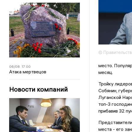
© Правительств
место. Популяр
06/08
17:00
Атака мертвецов
месяц.
Тройку лидеров
Новости компаний
Собянин, губе
Луганской Нар
топ-3 господин
прибавив 32 пун
Представители 
места - его за