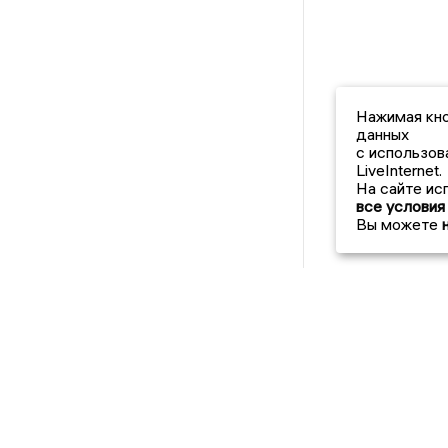
Нажимая кно
данных
с использов
LiveInternet.
На сайте ис
все условия
Вы можете