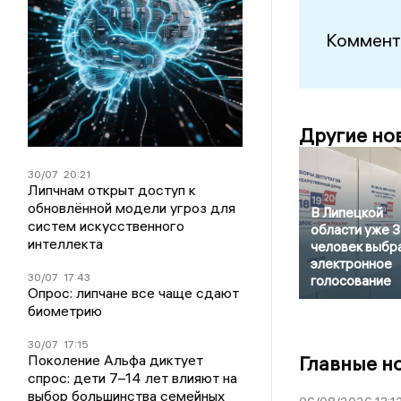
Коммент
Другие но
30/07
20:21
Липчнам открыт доступ к
обновлённой модели угроз для
В Липецкой
систем искусственного
области уже 
интеллекта
человек выбр
электронное
30/07
17:43
голосование
Опрос: липчане все чаще сдают
биометрию
30/07
17:15
Поколение Альфа диктует
Главные н
спрос: дети 7–14 лет влияют на
выбор большинства семейных