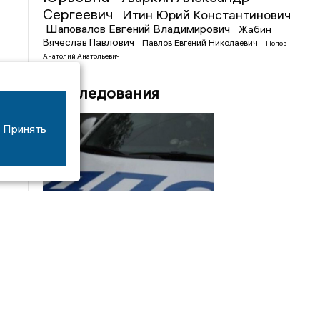
Сергеевич
Итин Юрий Константинович
Шаповалов Евгений Владимирович
Жабин
Вячеслав Павлович
Павлов Евгений Николаевич
Попов
Анатолий Анатольевич
Расследования
Принять
08/06
17:53
16-летний мотоциклист оказался в больнице
после столкновения с «ГАЗом» под Добрым