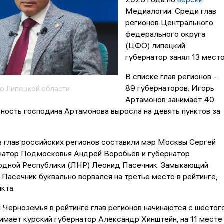
Медиалогии. Среди глав
регионов Центрального
федерального округа
(ЦФО) липецкий
губернатор занял 13 место
В списке глав регионов -
89 губернаторов. Игорь
о Липецкой области
Артамонов занимает 40
ность господина Артамонова выросла на девять пунктов за
 глав российских регионов составили мэр Москвы Сергей
рнатор Подмосковья Андрей Воробьёв и губернатор
одной Республики (ЛНР) Леонид Пасечник. Замыкающий
 Пасечник буквально ворвался на третье место в рейтинге,
кта.
Черноземья в рейтинге глав регионов начинаются с шестог
нимает курский губернатор Александр Хинштейн, на 11 месте 