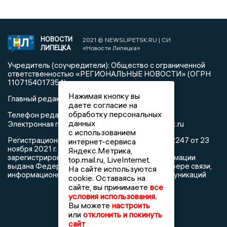
НОВОСТИ
2021 © NEWSLIPETSK.RU | СИ
ЛИПЕЦКА
«Новости Липецка»
Учредитель (соучредители): Общество с ограниченной
ответственностью «РЕГИОНАЛЬНЫЕ НОВОСТИ» (ОГРН
1107154017354)
Нажимая кнопку вы
Главный редактор: Герцог Е.Г.
даете согласие на
обработку персональных
Телефон редакции: +7 903 699 9427
данных
info@newslipetsk.ru
Электронная почта редакции:
с использованием
Регистрационный номер: серия Эл № ФС77-82247 от 23
интернет-сервиса
ноября 2021 г. согласно выписке из реестра
Яндекс.Метрика,
зарегистрированных средств массовой информации
top.mail.ru, LiveInternet.
выдана Федеральной службой по надзору в сфере связи,
На сайте используются
информационных технологий и массовых коммуникаций
cookie. Оставаясь на
сайте, вы принимаете
все
условия использования.
Вы можете
настроить
или
отклонить и покинуть
сайт