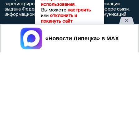
зарегистрированных средств массовой информации
использования.
выдана Федеральной службой по надзору в сфере связи,
Вы можете
настроить
информационных технологий и массовых коммуникаций
или
отклонить и
покинуть сайт
Принять
При использовании любого материала с данного сайта
гиперссылка на Сетевое издание «Новости Липецка»
обязательна.
Сообщения на сером фоне размещены на правах рекламы
@mazov
MAX
Написать директору в телеграм
или
О холдинге
Вакансии
Реклама
Дежурный по новостям