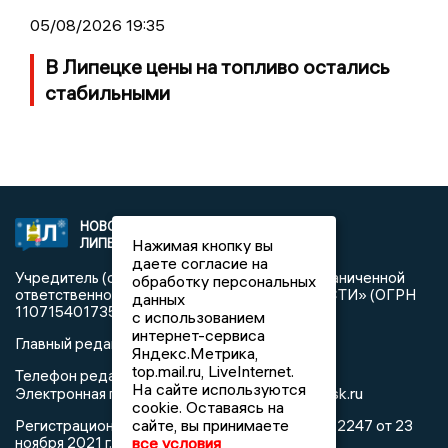
05/08/2026 19:35
В Липецке цены на топливо остались
стабильными
НОВОСТИ
2021 © NEWSLIPETSK.RU | СИ
Нажимая кнопку вы
ЛИПЕЦКА
«Новости Липецка»
даете согласие на
Учредитель (соучредители): Общество с ограниченной
обработку персональных
ответственностью «РЕГИОНАЛЬНЫЕ НОВОСТИ» (ОГРН
данных
1107154017354)
с использованием
интернет-сервиса
Главный редактор: Герцог Е.Г.
Яндекс.Метрика,
top.mail.ru, LiveInternet.
Телефон редакции: +7 903 699 9427
На сайте используются
info@newslipetsk.ru
Электронная почта редакции:
cookie. Оставаясь на
сайте, вы принимаете
Регистрационный номер: серия Эл № ФС77-82247 от 23
все условия
ноября 2021 г. согласно выписке из реестра