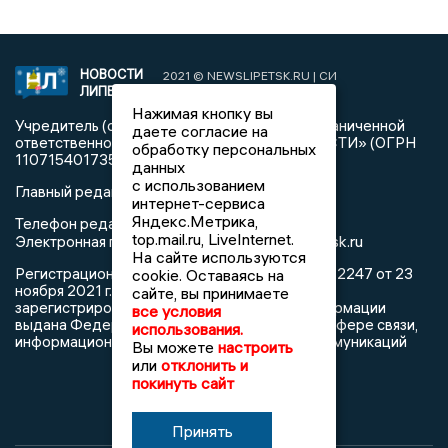
НОВОСТИ
2021 © NEWSLIPETSK.RU | СИ
ЛИПЕЦКА
«Новости Липецка»
Нажимая кнопку вы
Учредитель (соучредители): Общество с ограниченной
даете согласие на
ответственностью «РЕГИОНАЛЬНЫЕ НОВОСТИ» (ОГРН
обработку персональных
1107154017354)
данных
с использованием
Главный редактор: Герцог Е.Г.
интернет-сервиса
Яндекс.Метрика,
Телефон редакции: +7 903 699 9427
top.mail.ru, LiveInternet.
info@newslipetsk.ru
Электронная почта редакции:
На сайте используются
Регистрационный номер: серия Эл № ФС77-82247 от 23
cookie. Оставаясь на
ноября 2021 г. согласно выписке из реестра
сайте, вы принимаете
зарегистрированных средств массовой информации
все условия
выдана Федеральной службой по надзору в сфере связи,
использования.
информационных технологий и массовых коммуникаций
Вы можете
настроить
или
отклонить и
покинуть сайт
Принять