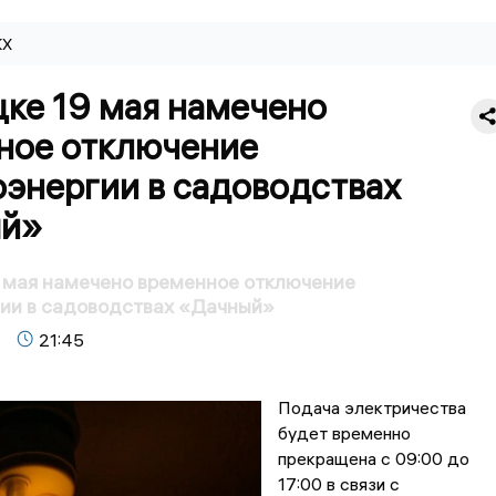
КХ
цке 19 мая намечено
ное отключение
оэнергии в садоводствах
й»
 мая намечено временное отключение
ии в садоводствах «Дачный»
21:45
Подача электричества
будет временно
прекращена с 09:00 до
17:00 в связи с