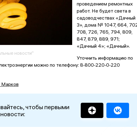
проведением ремонтных
работ. Не будет света в
садоводчествах «Дачный
3», дома № 1047, 664, 702
708, 726, 765, 794, 809,
847, 879, 889, 971;
«Дачный 4»; «Дачный».
льные новости"
Уточнить информацию по
лектроэнергии можно по телефону: 8‑800‑220‑0‑220
.
 Марков
вайтесь, чтобы первыми
 новости: