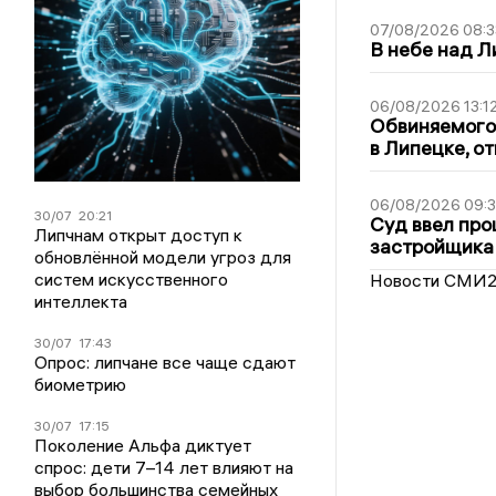
07/08/2026 08:3
В небе над 
06/08/2026 13:1
Обвиняемого 
в Липецке, о
06/08/2026 09:
30/07
20:21
Суд ввел про
Липчнам открыт доступ к
застройщика
обновлённой модели угроз для
систем искусственного
Новости СМИ
интеллекта
30/07
17:43
Опрос: липчане все чаще сдают
биометрию
30/07
17:15
Поколение Альфа диктует
спрос: дети 7–14 лет влияют на
выбор большинства семейных