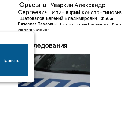
Юрьевна
Уваркин Александр
Сергеевич
Итин Юрий Константинович
Шаповалов Евгений Владимирович
Жабин
Вячеслав Павлович
Павлов Евгений Николаевич
Попов
Анатолий Анатольевич
Расследования
Принять
08/06
17:53
16-летний мотоциклист оказался в больнице
после столкновения с «ГАЗом» под Добрым