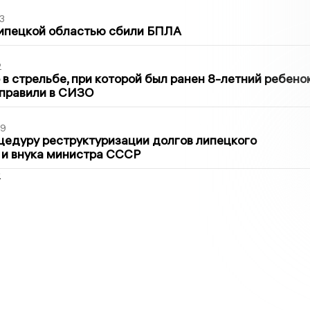
3
Липецкой областью сбили БПЛА
2
в стрельбе, при которой был ранен 8-летний ребено
тправили в СИЗО
39
цедуру реструктуризации долгов липецкого
 и внука министра СССР
2