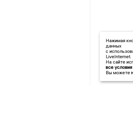
Нажимая кно
данных
с использов
LiveInternet.
На сайте ис
все условия
Вы можете