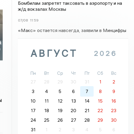
Бомбилам запретят таксовать в аэропорту и на
ж/д вокзалах Москвы
07/08
11:59
«Макс» остается навсегда, заявили в Минцифры
й
а
АВГУСТ
2026
Пн
Вт
Ср
Чт
Пт
Сб
Вс
27
28
29
30
31
1
2
3
4
5
6
7
8
9
ы
10
11
12
13
14
15
16
17
18
19
20
21
22
23
24
25
26
27
28
29
30
31
1
2
3
4
5
6