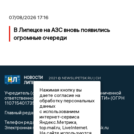
07/08/2026 17:16
В Липецке на АЗС вновь появились
огромные очереди
НОВОСТИ
2021 © NEWSLIPETSK.RU | СИ
ЛИПЕЦКА
«Новости Липецка»
Нажимая кнопку вы
Учредитель (соучредители): Общество с ограниченной
даете согласие на
ответственностью «РЕГИОНАЛЬНЫЕ НОВОСТИ» (ОГРН
обработку персональных
1107154017354)
данных
с использованием
Главный редактор: Герцог Е.Г.
интернет-сервиса
Яндекс.Метрика,
Телефон редакции: +7 903 699 9427
top.mail.ru, LiveInternet.
info@newslipetsk.ru
Электронная почта редакции:
На сайте используются