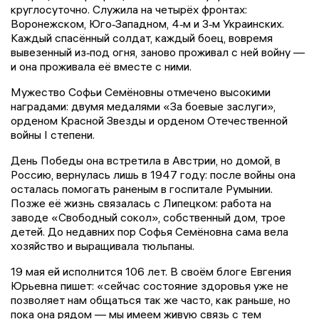
круглосуточно. Служила на четырёх фронтах:
Воронежском, Юго‑Западном, 4‑м и 3‑м Украинских.
Каждый спасённый солдат, каждый боец, вовремя
вывезенный из‑под огня, заново проживал с ней войну —
и она проживала её вместе с ними.
Мужество Софьи Семёновны отмечено высокими
наградами: двумя медалями «За боевые заслуги»,
орденом Красной Звезды и орденом Отечественной
войны I степени.
День Победы она встретила в Австрии, но домой, в
Россию, вернулась лишь в 1947 году: после войны она
осталась помогать раненым в госпитале Румынии.
Позже её жизнь связалась с Липецком: работа на
заводе «Свободный сокол», собственный дом, трое
детей. До недавних пор Софья Семёновна сама вела
хозяйство и выращивала тюльпаны.
19 мая ей исполнится 106 лет. В своём блоге Евгения
Юрьевна пишет: «сейчас состояние здоровья уже не
позволяет нам общаться так же часто, как раньше, но
пока она рядом — мы имеем живую связь с тем