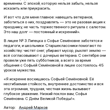
временем. С эпохой, которую нельзя забыть, нельзя
исказить или приукрасить.
И вот что для меня главное: навещать ветеранов,
заботиться о них, поздравлять — это не разовая акция к
празднику, не часть торжественного ритуала с салютом.
Это наш долг — постоянный и искренний».
В лицее № 3 Липецка о Софье Семёновне заботятся и
педагоги, и школьники. Старшеклассники помогают по
хозяйству: чистят снег, убирают мусор, рыхлят землю —
всё согласовывают с дочерью ветерана. С сентября они
провели уже пять субботников, а всего за время
общения с Софьей Семёновной в лицее состоялось 45
уроков мужества.
«Я искренне восхищаюсь Софьей Семёновной. Её
несгибаемая стойкость, внутреннее достоинство и вся
эта огромная, трудная, честная жизнь вызывают
глубокое уважение. Низкий поклон вам, Софья
Семёновна. С Днём Великой Победы!».
Автор:
Андрей Марков