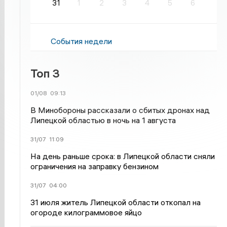
31
1
2
3
4
5
6
События недели
Топ 3
01/08
09:13
В Минобороны рассказали о сбитых дронах над
Липецкой областью в ночь на 1 августа
31/07
11:09
На день раньше срока: в Липецкой области сняли
ограничения на заправку бензином
31/07
04:00
31 июля житель Липецкой области откопал на
огороде килограммовое яйцо