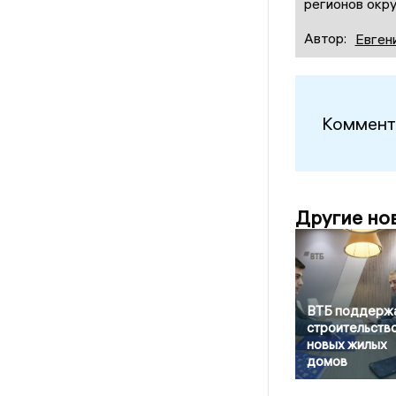
регионов окру
Автор:
Евген
Коммент
Другие но
ВТБ поддерж
строительств
новых жилых
домов