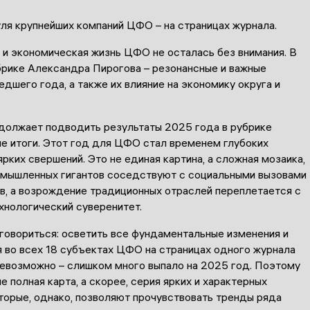
уля крупнейших компаний ЦФО – на страницах журнала.
 и экономическая жизнь ЦФО не осталась без внимания. В
брике Александра Пирогова – резонансные и важные
дшего года, а также их влияние на экономику округа и
должает подводить результаты 2025 года в рубрике
е итоги. Этот год для ЦФО стал временем глубоких
ярких свершений. Это не единая картина, а сложная мозаика,
омышленных гигантов соседствуют с социальными вызовами
в, а возрождение традиционных отраслей переплетается с
хнологический суверенитет.
говориться: осветить все фундаментальные изменения и
я во всех 18 субъектах ЦФО на страницах одного журнала
невозможно – слишком много выпало на 2025 год. Поэтому
не полная карта, а скорее, серия ярких и характерных
торые, однако, позволяют прочувствовать тренды ряда