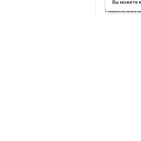
Количество л
Вы можете
Новости СМИ
НОВОСТИ
Этическая политика и
ЛИПЕЦКА
2021 © NEWSLIPETSK.RU | СИ «Новости Липецк
@mazov
MA
Написать директору в телеграм
или