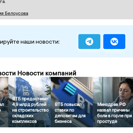
га.
ия Белоусова
ируйте наши новости:
вости Новости компаний
ВТБ предоставит
ал
4,9 млрд рублей
ВТБ повысил
Минздрав РФ
о
на строительство
ставки по
назвал причины
складских
депозитам для
боли в горле при
комплексов
бизнеса
простуде