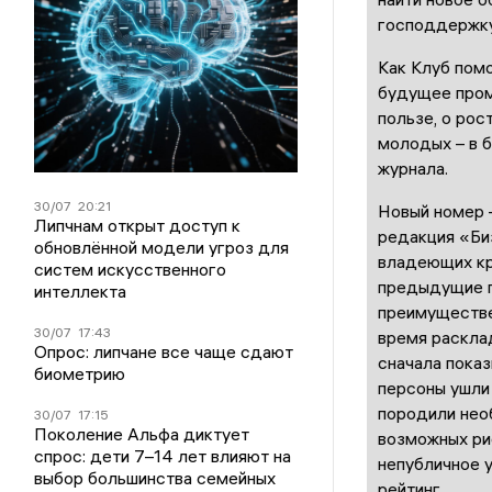
господдержку
Как Клуб помо
будущее пром
пользе, о рос
молодых – в 
журнала.
30/07
20:21
Новый номер 
Липчнам открыт доступ к
редакция «Би
обновлённой модели угроз для
владеющих кр
систем искусственного
предыдущие г
интеллекта
преимуществе
30/07
17:43
время раскла
Опрос: липчане все чаще сдают
сначала пока
биометрию
персоны ушли 
породили нео
30/07
17:15
Поколение Альфа диктует
возможных ри
спрос: дети 7–14 лет влияют на
непубличное у
выбор большинства семейных
рейтинг.