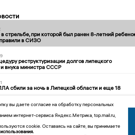
овости
2
в стрельбе, при которой был ранен 8-летний ребено
тправили в СИЗО
39
цедуру реструктуризации долгов липецкого
 и внука министра СССР
1
ЛА сбили за ночь в Липецкой области и еще 18
пку вы даете согласие на обработку персональных
5
ны на топливо остались стабильными
анием интернет-сервиса Яндекс.Метрика, top.mail.ru,
пользуются cookie. Оставаясь на сайте, вы принимаете
3
 использования.