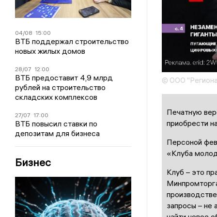
04/08
15:00
ВТБ поддержал строительство
новых жилых домов
28/07
12:00
ВТБ предоставит 4,9 млрд
© ООО "Региона
рублей на строительство
складских комплексов
Печатную вер
27/07
17:00
приобрести н
ВТБ повысил ставки по
депозитам для бизнеса
Персоной фев
«Клуба молод
Бизнес
Клуб – это пр
Минпромторга
производстве
запросы – не 
найти новое о