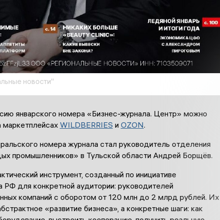
льные новости"
сию январского номера «Бизнес-журнала. Центр» можно
а маркетплейсах
WILDBERRIES
и
OZON
.
ральского номера журнала стал руководитель отделения
ых промышленников» в Тульской области Андрей Борщёв.
актический инструмент, созданный по инициативе
 РФ для конкретной аудитории: руководителей
нных компаний с оборотом от 120 млн до 2 млрд рублей. Их
абстрактное «развитие бизнеса», а конкретные шаги: как
борудование, выстроить кооперацию, получить реальную