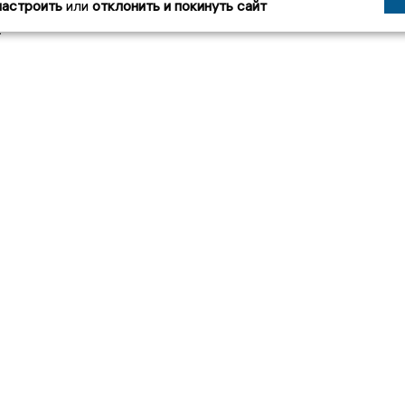
ипчан в ДЭГ на выборах увеличилось до 3700 челове
настроить
или
отклонить и покинуть сайт
2
зданий
Вакансии
Редакция
Реклама
О холд
а»
X