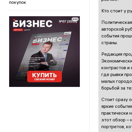
покупок
Кто стоит у р
Политическая
авторской ру
события проше
страны.
Редакция про
Экономически
контрастов и 
где рывки пр
малых городо
борьбой за те
Стоит сразу о
яркие событи
практически 
этот обзор – 
портретов, ко