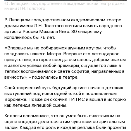
© Липецкий государственный академический театр драмы
имени Л.Н. Толстого
В Липецком государственном академическом театре
драмы имени Л.Н. Толстого почтили память народного
артиста России Михаила Янко. 30 января ему
исполнилось бы 76 лет.
«Впервые мы не собираемся шумным кругом, чтобы
поздравить нашего Мэтра. Впервые его легендарное
присутствие, которое всегда считалось добрым знаком
и залогом успеха любой премьеры, ощущается лишь в
теплых воспоминаниях и свете софитов, направленных в
вечность», – поделились в театре.
Свой творческий путь будущий артист начал с детских
выступлений под новогодней елкой в послевоенном
Воронеже. Позже он окончил ГИТИС и вошел в историю
как легенда липецкой сцены.
Коллеги вспоминают, что он умел быть счастливым на
сцене и щедро делиться этим чувством со зрительным
залом. Каждая его роль и каждая реплика были прожиты