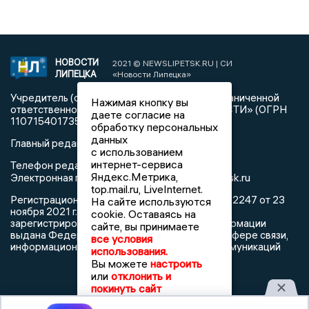
НОВОСТИ
2021 © NEWSLIPETSK.RU | СИ
ЛИПЕЦКА
«Новости Липецка»
Учредитель (соучредители): Общество с ограниченной
Нажимая кнопку вы
ответственностью «РЕГИОНАЛЬНЫЕ НОВОСТИ» (ОГРН
даете согласие на
1107154017354)
обработку персональных
данных
Главный редактор: Герцог Е.Г.
с использованием
интернет-сервиса
Телефон редакции: +7 903 699 9427
Яндекс.Метрика,
info@newslipetsk.ru
Электронная почта редакции:
top.mail.ru, LiveInternet.
Регистрационный номер: серия Эл № ФС77-82247 от 23
На сайте используются
ноября 2021 г. согласно выписке из реестра
cookie. Оставаясь на
зарегистрированных средств массовой информации
сайте, вы принимаете
выдана Федеральной службой по надзору в сфере связи,
все условия
информационных технологий и массовых коммуникаций
использования.
Вы можете
настроить
или
отклонить и
покинуть сайт