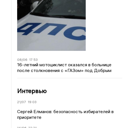
08/06
17:53
16-летний мотоциклист оказался в больнице
после столкновения с «ГАЗом» под Добрым
Интервью
21/07
19:03
Сергей Елманов: безопасность избирателей в
приоритете
14/06
22:21