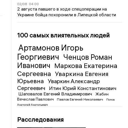
02/08
04:00
2 августа павшего в ходе спецоперации на
Украине бойца похоронили в Липецкой области
100 самых влиятельных людей
Артамонов Игорь
Георгиевич
Ченцов Роман
Иванович
Маркова Екатерина
Сергеевна
Уваркина Евгения
Юрьевна
Уваркин Александр
Сергеевич
Итин Юрий Константинович
Шаповалов Евгений Владимирович
Жабин
Вячеслав Павлович
Павлов Евгений Николаевич
Попов
Анатолий Анатольевич
Расследования