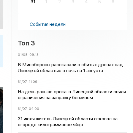
31
1
2
3
4
5
6
События недели
Топ 3
01/08
09:13
В Минобороны рассказали о сбитых дронах над
Липецкой областью в ночь на 1 августа
31/07
11:09
На день раньше срока: в Липецкой области сняли
ограничения на заправку бензином
31/07
04:00
31 июля житель Липецкой области откопал на
огороде килограммовое яйцо