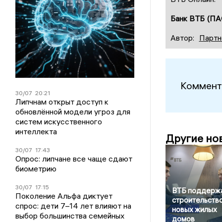
Банк ВТБ (ПА
Автор:
Партн
Коммент
30/07
20:21
Липчнам открыт доступ к
обновлённой модели угроз для
систем искусственного
интеллекта
Другие но
30/07
17:43
Опрос: липчане все чаще сдают
биометрию
30/07
17:15
ВТБ поддерж
Поколение Альфа диктует
строительств
спрос: дети 7–14 лет влияют на
новых жилых
выбор большинства семейных
домов