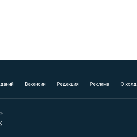
зданий
Вакансии
Редакция
Реклама
О холд
а»
X