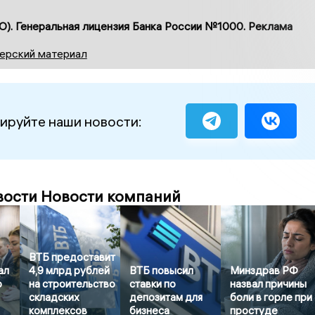
О). Генеральная лицензия Банка России №1000. Реклама
ерский материал
ируйте наши новости:
вости Новости компаний
ВТБ предоставит
ал
4,9 млрд рублей
ВТБ повысил
Минздрав РФ
о
на строительство
ставки по
назвал причины
складских
депозитам для
боли в горле при
комплексов
бизнеса
простуде