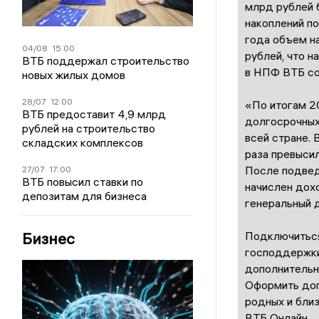
млрд рублей 
накоплений п
года объем на
04/08
15:00
рублей, что н
ВТБ поддержал строительство
в НПФ ВТБ со
новых жилых домов
28/07
12:00
«По итогам 2
ВТБ предоставит 4,9 млрд
долгосрочных
рублей на строительство
всей стране. 
складских комплексов
раза превысил
После подвед
27/07
17:00
ВТБ повысил ставки по
начислен дох
депозитам для бизнеса
генеральный 
Подключиться
Бизнес
господдержки
дополнительны
Оформить дог
родных и близ
ВТБ Онлайн.