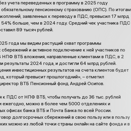
без учета переведенных в программу в 2025 году
о обязательному пенсионному страхованию (ОПС). По итогам
коплений, заявленных к переводу в ПДС, превысил 17 млрд
а 54% больше, чем в 2024 году. Средний чек участника ПДС
ставил 89 тысяч рублей.
025 года мы видим растущий охват программы
 сбережений и активное подключение к ней участников по
В НПФ ВТБ вложения, направленные клиентами в ПДС, в 2
и результаты 2024 года, и достигли 64 млрд рублей.
ения инвестиционных результатов на счета клиентов будет
од, который превысит прошлогодний», – отметил
директор ВТБ Пенсионный фонд Андрей Осипов.
 к ПДС от НПФ ВТБ, чтобы получать до 36 тыс. рублей
 ежегодно, можно в более чем 5000 отделениях и
х офисах банка ВТБ и Почта Банка по всей России.
овор долгосрочных сбережений в свою пользу или в пользу
ких можно из любой точки страны онлайн на сайте фонда и в