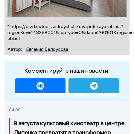
* https://erzrf.ru/top-zastroyshchikov/lipetskaya-oblast?
regionKey=143368001&topType=0&date=260101&region=li
oblast
Автор:
Евгения Белоусова
Комментируйте наши новости:
04:00
9 августа культовый кинотеатр в центре
Липецка превратят в трансформер