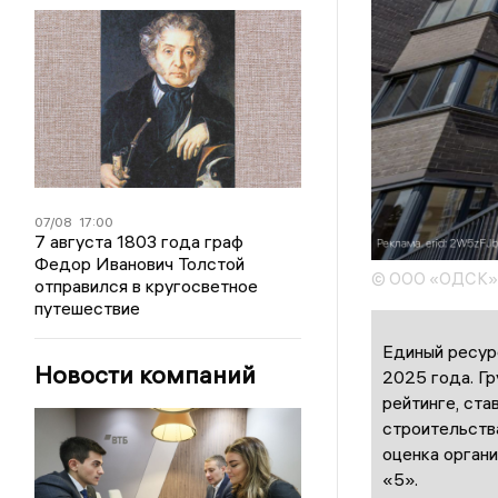
07/08
17:00
7 августа 1803 года граф
Федор Иванович Толстой
© ООО «ОДСК»
отправился в кругосветное
путешествие
Единый ресур
Новости компаний
2025 года. Г
рейтинге, ст
строительств
оценка органи
«5».