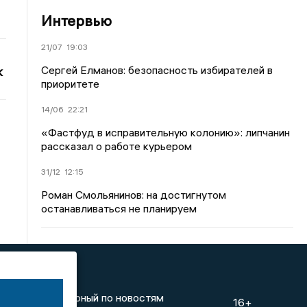
Интервью
21/07
19:03
Сергей Елманов: безопасность избирателей в
к
приоритете
14/06
22:21
«Фастфуд в исправительную колонию»: липчанин
рассказал о работе курьером
31/12
12:15
Роман Смольянинов: на достигнутом
останавливаться не планируем
инге
Дежурный по новостям
16+