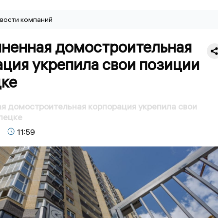
вости компаний
ненная домостроительная
ация укрепила свои позиции
цке
я домостроительная корпорация укрепила свои
пецке
11:59