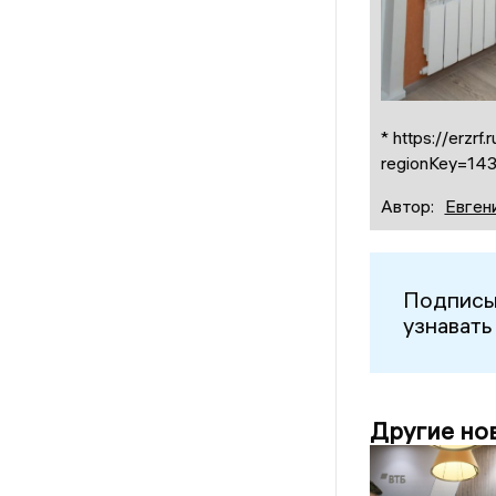
* https://erzrf
regionKey=14
Автор:
Евген
Подписы
узнавать
Другие но