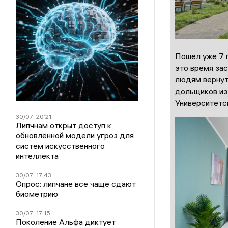
Пошел уже 7 г
это время зас
людям вернут
дольщиков из
Университетск
30/07
20:21
Липчнам открыт доступ к
обновлённой модели угроз для
систем искусственного
интеллекта
30/07
17:43
Опрос: липчане все чаще сдают
биометрию
30/07
17:15
Поколение Альфа диктует