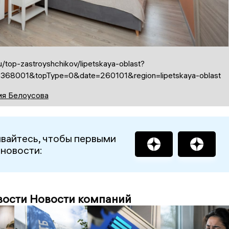
.ru/top-zastroyshchikov/lipetskaya-oblast?
3368001&topType=0&date=260101&region=lipetskaya-oblast
ия Белоусова
вайтесь, чтобы первыми
 новости:
вости Новости компаний