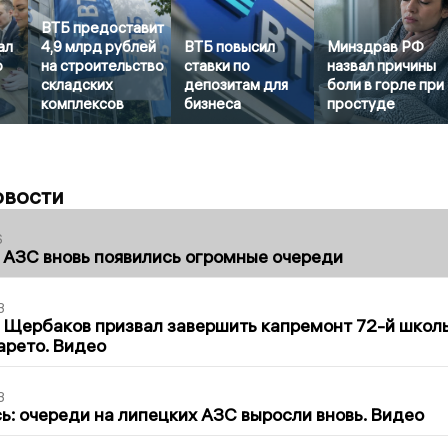
ВТБ предоставит
ал
4,9 млрд рублей
ВТБ повысил
Минздрав РФ
о
на строительство
ставки по
назвал причины
складских
депозитам для
боли в горле при
комплексов
бизнеса
простуде
овости
6
 АЗС вновь появились огромные очереди
3
 Щербаков призвал завершить капремонт 72-й школ
арето. Видео
3
ь: очереди на липецких АЗС выросли вновь. Видео