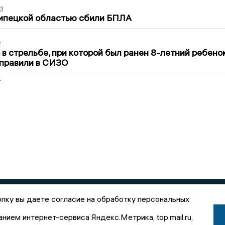
3
Липецкой областью сбили БПЛА
2
в стрельбе, при которой был ранен 8-летний ребено
тправили в СИЗО
2
пку вы даете согласие на обработку персональных
анием интернет-сервиса Яндекс.Метрика, top.mail.ru,
зданий
Вакансии
Редакция
Реклама
О холд