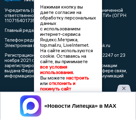
Нажимая кнопку вы
Учредитель (соучредители): Общество с ограниченной
даете согласие на
ответственностью «РЕГИОНАЛЬНЫЕ НОВОСТИ» (ОГРН
обработку персональных
1107154017354)
данных
с использованием
Главный редактор: Герцог Е.Г.
интернет-сервиса
Яндекс.Метрика,
Телефон редакции: +7 903 699 9427
top.mail.ru, LiveInternet.
info@newslipetsk.ru
Электронная почта редакции:
На сайте используются
Регистрационный номер: серия Эл № ФС77-82247 от 23
cookie. Оставаясь на
ноября 2021 г. согласно выписке из реестра
сайте, вы принимаете
зарегистрированных средств массовой информации
все условия
выдана Федеральной службой по надзору в сфере связи,
использования.
информационных технологий и массовых коммуникаций
Вы можете
настроить
или
отклонить и
покинуть сайт
Принять
При использовании любого материала с данного сайта
гиперссылка на Сетевое издание «Новости Липецка»
обязательна.