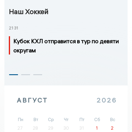
Наш Хоккей
21:31
Кубок КХЛ отправится в тур по девяти
округам
АВГУСТ
2026
Пн
Вт
Ср
Чт
Пт
Сб
Вс
27
28
29
30
31
1
2