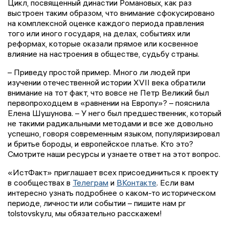
Цикл, посвященный династии Романовых, как раз
выстроен таким образом, что внимание сфокусировано
на комплексной оценке каждого периода правления
того или иного государя, на делах, событиях или
реформах, которые оказали прямое или косвенное
влияние на настроения в обществе, судьбу страны.
– Приведу простой пример. Много ли людей при
изучении отечественной истории XVII века обратили
внимание на тот факт, что вовсе не Петр Великий был
первопроходцем в «равнении на Европу»? – пояснила
Елена Шушунова. – У него был предшественник, который
не такими радикальными методами и все же довольно
успешно, говоря современным языком, популяризировал
и бритье бороды, и европейское платье. Кто это?
Смотрите наши ресурсы и узнаете ответ на этот вопрос.
«ИстФакт» приглашает всех присоединиться к проекту
в сообществах в
Телеграм
и
ВКонтакте
. Если вам
интересно узнать подробнее о каком-то историческом
периоде, личности или событии – пишите нам pr
tolstovsky.ru, мы обязательно расскажем!