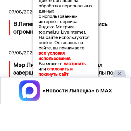
даете согласие на
обработку персональных
данных
07/08/2026 17:16
с использованием
интернет-сервиса
В Липецке на АЗС вновь появились
Яндекс.Метрика,
огромные очереди
top.mail.ru, LiveInternet.
На сайте используются
cookie. Оставаясь на
сайте, вы принимаете
07/08/2026 12:03
все условия
использования.
Вы можете
настроить
Мэр Липецка Щербаков призвал
или
отклонить и
завершить капремонт 72-й школы по
покинуть сайт
правилу Парето. Видео
Принять
НОВОСТИ
2021 © NEWSLIPETSK.RU | СИ
ЛИПЕЦКА
«Новости Липецка»