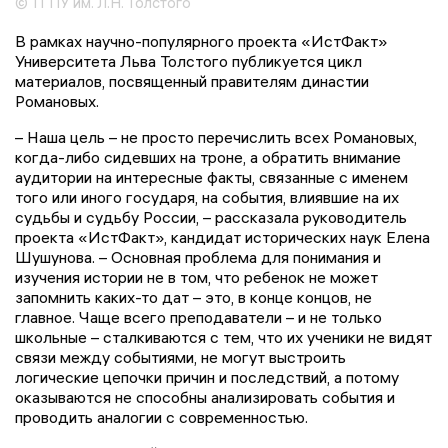
© ТГПУ им. Л.Н. Толстого
В рамках научно-популярного проекта «ИстФакт»
Университета Льва Толстого публикуется цикл
материалов, посвященный правителям династии
Романовых.
– Наша цель – не просто перечислить всех Романовых,
когда-либо сидевших на троне, а обратить внимание
аудитории на интересные факты, связанные с именем
того или иного государя, на события, влиявшие на их
судьбы и судьбу России, – рассказала руководитель
проекта «ИстФакт», кандидат исторических наук Елена
Шушунова. – Основная проблема для понимания и
изучения истории не в том, что ребенок не может
запомнить каких-то дат – это, в конце концов, не
главное. Чаще всего преподаватели – и не только
школьные – сталкиваются с тем, что их ученики не видят
связи между событиями, не могут выстроить
логические цепочки причин и последствий, а потому
оказываются не способны анализировать события и
проводить аналогии с современностью.