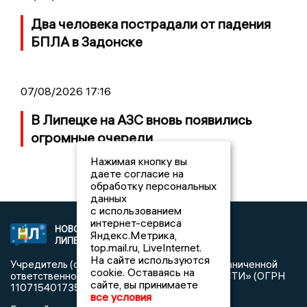
Два человека пострадали от падения
БПЛА в Задонске
07/08/2026 17:16
В Липецке на АЗС вновь появились
огромные очереди
Нажимая кнопку вы
даете согласие на
обработку персональных
данных
с использованием
интернет-сервиса
НОВОСТИ
2021 © NEWSLIPETSK.RU | СИ
Яндекс.Метрика,
ЛИПЕЦКА
«Новости Липецка»
top.mail.ru, LiveInternet.
На сайте используются
Учредитель (соучредители): Общество с ограниченной
cookie. Оставаясь на
ответственностью «РЕГИОНАЛЬНЫЕ НОВОСТИ» (ОГРН
сайте, вы принимаете
1107154017354)
все условия