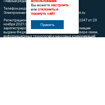
использования.
Главный редактор: Герцог Е.Г.
Вы можете
настроить
Телефон редакции: +7 903 699 9427
или
отклонить и
info@newslipetsk.ru
Электронная почта редакции:
покинуть сайт
Регистрационный номер: серия Эл № ФС77-82247 от 23
ноября 2021 г. согласно выписке из реестра
Принять
зарегистрированных средств массовой информации
выдана Федеральной службой по надзору в сфере связи,
информационных технологий и массовых коммуникаций
При использовании любого материала с данного сайта
гиперссылка на Сетевое издание «Новости Липецка»
обязательна.
Сообщения на сером фоне размещены на правах рекламы
@mazov
MAX
Написать директору в телеграм
или