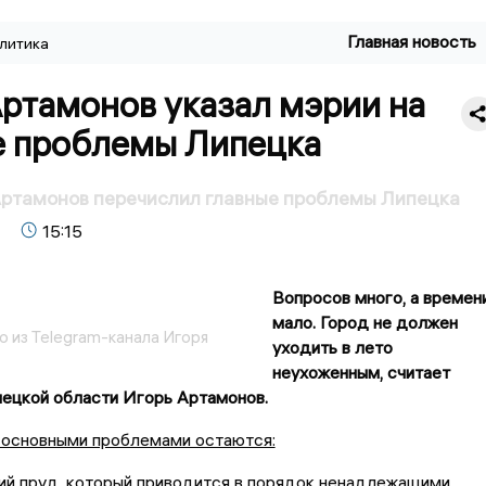
Главная новость
литика
ртамонов указал мэрии на
е проблемы Липецка
Артамонов перечислил главные проблемы Липецка
15:15
Вопросов много, а времен
мало. Город не должен
о из Telegram-канала Игоря
уходить в лето
неухоженным, считает
пецкой области Игорь Артамонов.
, основными проблемами остаются:
ий пруд, который приводится в порядок ненадлежащими