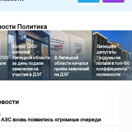
вости Политика
Более 1200
Липецкие
жителей
депутаты
3700
Липецкой области
В Липецкой
Госдумы не
али
за день подали
области начался
попали в топ-50
заявления на
приём заявлений
коэффициента
участие в ДЭГ
на ДЭГ
полезности
овости
6
 АЗС вновь появились огромные очереди