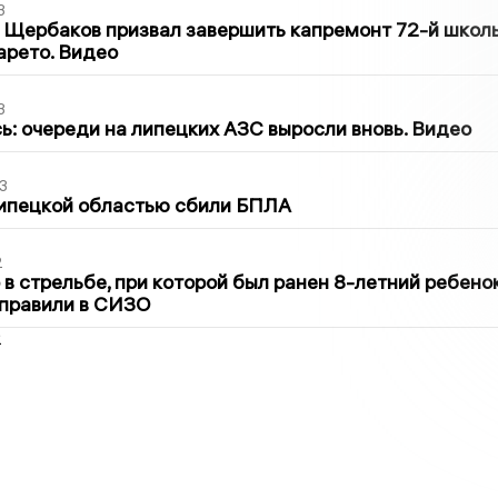
3
 Щербаков призвал завершить капремонт 72-й школ
арето. Видео
3
ь: очереди на липецких АЗС выросли вновь. Видео
3
Липецкой областью сбили БПЛА
2
в стрельбе, при которой был ранен 8-летний ребено
тправили в СИЗО
2