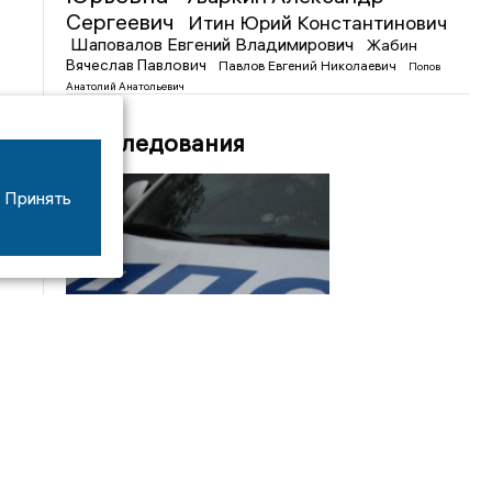
Сергеевич
Итин Юрий Константинович
Шаповалов Евгений Владимирович
Жабин
Вячеслав Павлович
Павлов Евгений Николаевич
Попов
Анатолий Анатольевич
Расследования
Принять
08/06
17:53
16-летний мотоциклист оказался в больнице
после столкновения с «ГАЗом» под Добрым