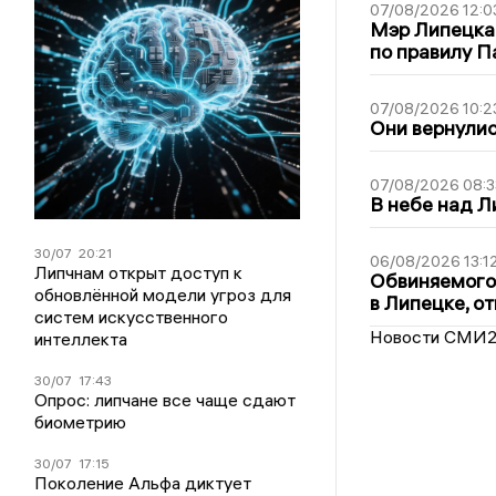
07/08/2026 12:0
Мэр Липецка
по правилу П
07/08/2026 10:2
Они вернулис
07/08/2026 08:3
В небе над 
30/07
20:21
06/08/2026 13:1
Липчнам открыт доступ к
Обвиняемого 
обновлённой модели угроз для
в Липецке, о
систем искусственного
Новости СМИ
интеллекта
30/07
17:43
Опрос: липчане все чаще сдают
биометрию
30/07
17:15
Поколение Альфа диктует