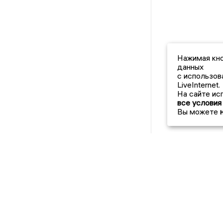
Нажимая кно
данных
с использов
LiveInternet.
На сайте ис
все условия
Вы можете