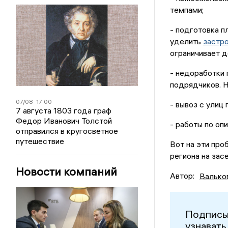
темпами;
- подготовка п
уделить
застро
ограничивает д
- недоработки
подрядчиков. Н
07/08
17:00
- вывоз с улиц 
7 августа 1803 года граф
Федор Иванович Толстой
- работы по оп
отправился в кругосветное
путешествие
Вот на эти про
региона на зас
Новости компаний
Автор:
Валько
Подписы
узнавать