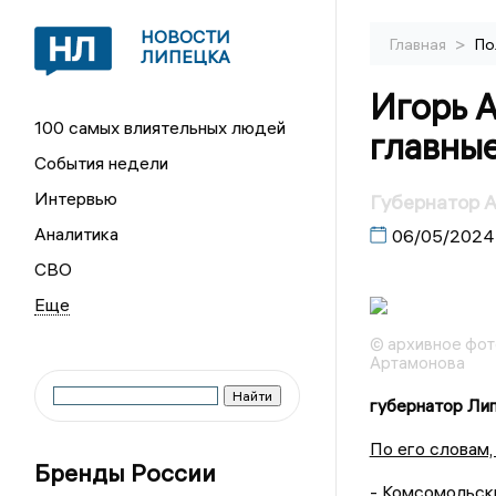
НОВОСТИ
>
Главная
По
ЛИПЕЦКА
Игорь А
100 самых влиятельных людей
главны
События недели
Интервью
Губернатор 
Аналитика
06/05/2024
СВО
© архивное фот
Артамонова
губернатор Ли
По его словам
Бренды России
- Комсомольск