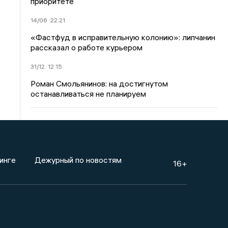
приоритете
14/06
22:21
«Фастфуд в исправительную колонию»: липчанин
рассказал о работе курьером
31/12
12:15
Роман Смольянинов: на достигнутом
останавливаться не планируем
инге
Дежурный по новостям
16+