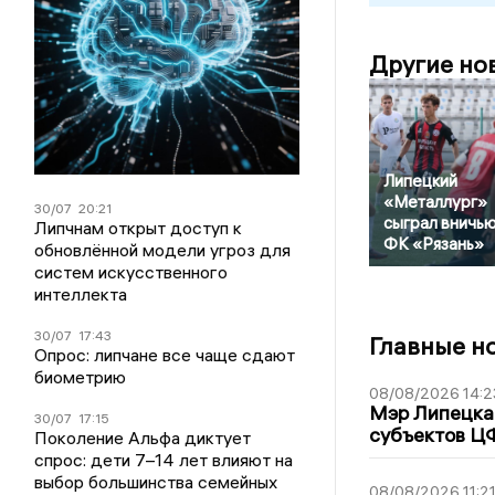
Другие но
Липецкий
«Металлург»
30/07
20:21
сыграл вничью
Липчнам открыт доступ к
ФК «Рязань»
обновлённой модели угроз для
систем искусственного
интеллекта
30/07
17:43
Главные н
Опрос: липчане все чаще сдают
биометрию
08/08/2026 14:2
Мэр Липецка 
30/07
17:15
субъектов Ц
Поколение Альфа диктует
спрос: дети 7–14 лет влияют на
выбор большинства семейных
08/08/2026 11:2