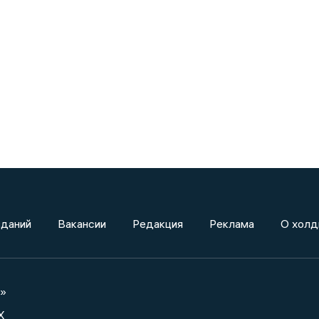
зданий
Вакансии
Редакция
Реклама
О холд
а»
X