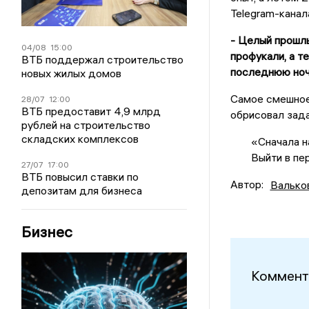
Telegram-кана
- Целый прошлы
04/08
15:00
профукали, а т
ВТБ поддержал строительство
последнюю ноч
новых жилых домов
Самое смешное,
28/07
12:00
ВТБ предоставит 4,9 млрд
обрисовал зада
рублей на строительство
складских комплексов
«Сначала н
Выйти в пе
27/07
17:00
ВТБ повысил ставки по
Автор:
Валько
депозитам для бизнеса
Бизнес
Коммент