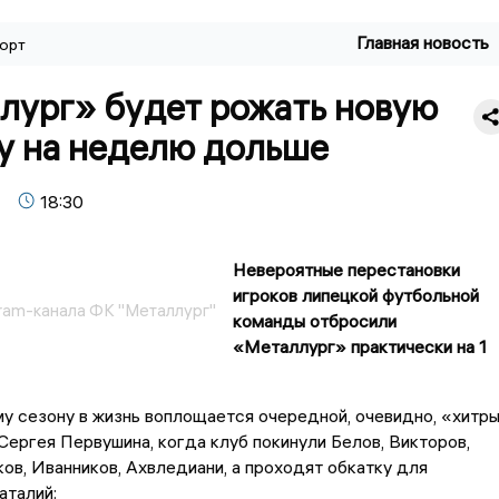
Главная новость
орт
лург» будет рожать новую
у на неделю дольше
18:30
Невероятные перестановки
игроков липецкой футбольной
gram-канала ФК "Металлург"
команды отбросили
«Металлург» практически на 1
 сезону в жизнь воплощается очередной, очевидно, «хитр
Сергея Первушина, когда клуб покинули Белов, Викторов,
ков, Иванников, Ахвледиани, а проходят обкатку для
аталий: