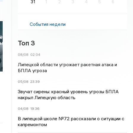
31
1
2
3
4
5
6
События недели
ёт
Топ 3
ный
08/08
02:04
Липецкой области угрожает ракетная атака и
БПЛА угроза
05/08
23:39
Звучат сирены: красный уровень угрозы БПЛА
накрыл Липецкую область
04/08
19:36
В липецкой школе №72 рассказали о ситуации с
капремонтом