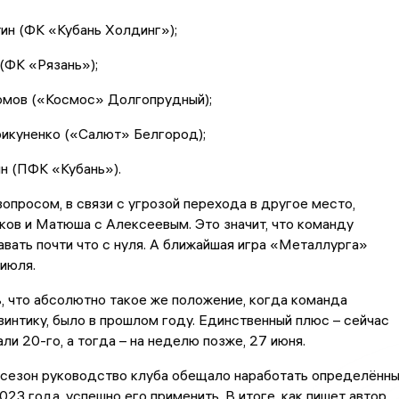
ин (ФК «Кубань Холдинг»);
(ФК «Рязань»);
омов («Космос» Долгопрудный);
рикуненко («Салют» Белгород);
н (ПФК «Кубань»).
вопросом, в связи с угрозой перехода в другое место,
ов и Матюша с Алексеевым. Это значит, что команду
вать почти что с нуля. А ближайшая игра «Металлурга»
 июля.
, что абсолютно такое же положение, когда команда
винтику, было в прошлом году. Единственный плюс – сейчас
ли 20-го, а тогда – на неделю позже, 27 июня.
сезон руководство клуба обещало наработать определённ
023 года, успешно его применить. В итоге, как пишет автор