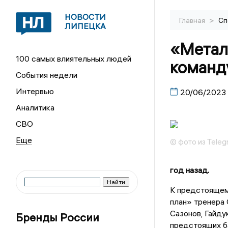
НОВОСТИ
>
Главная
Сп
ЛИПЕЦКА
«Метал
100 самых влиятельных людей
команд
События недели
Интервью
20/06/2023
Аналитика
СВО
© фото из Tele
год назад.
К предстоящему
план» тренера 
Сазонов, Гайду
Бренды России
предстоящих б