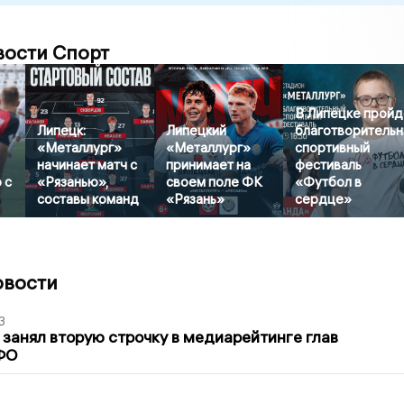
вости Спорт
В Липецке пройд
Липецк:
Липецкий
благотворитель
«Металлург»
«Металлург»
спортивный
начинает матч с
принимает на
фестиваль
 с
«Рязанью»,
своем поле ФК
«Футбол в
составы команд
«Рязань»
сердце»
овости
3
занял вторую строчку в медиарейтинге глав
ФО
1