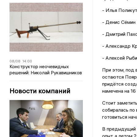
- Илья Поликут
- Денис Сёмин 
- Дмитрий Пах
- Александр К
- Алексей Рыби
08/08
14:00
Конструктор неочевидных
При этом, под 
решений: Николай Рукавишников
остаются Поярк
придётся созда
Новости компаний
намечена на 16
Стоит заметить
собиралась по 
готовиться нача
В предыдущий 
опыт, а летом 2