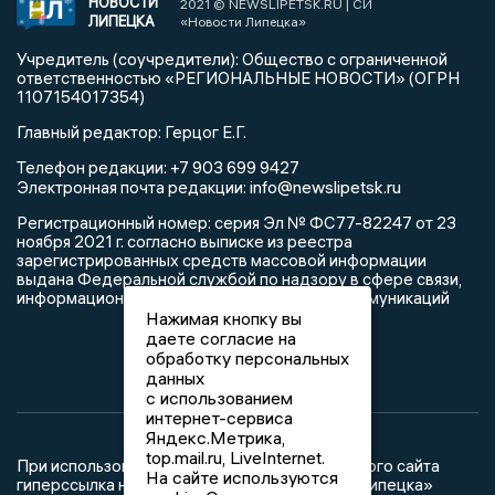
НОВОСТИ
2021 © NEWSLIPETSK.RU | СИ
ЛИПЕЦКА
«Новости Липецка»
Учредитель (соучредители): Общество с ограниченной
ответственностью «РЕГИОНАЛЬНЫЕ НОВОСТИ» (ОГРН
1107154017354)
Главный редактор: Герцог Е.Г.
Телефон редакции: +7 903 699 9427
info@newslipetsk.ru
Электронная почта редакции:
Регистрационный номер: серия Эл № ФС77-82247 от 23
ноября 2021 г. согласно выписке из реестра
зарегистрированных средств массовой информации
выдана Федеральной службой по надзору в сфере связи,
информационных технологий и массовых коммуникаций
Нажимая кнопку вы
даете согласие на
обработку персональных
данных
с использованием
интернет-сервиса
Яндекс.Метрика,
top.mail.ru, LiveInternet.
При использовании любого материала с данного сайта
На сайте используются
гиперссылка на Сетевое издание «Новости Липецка»