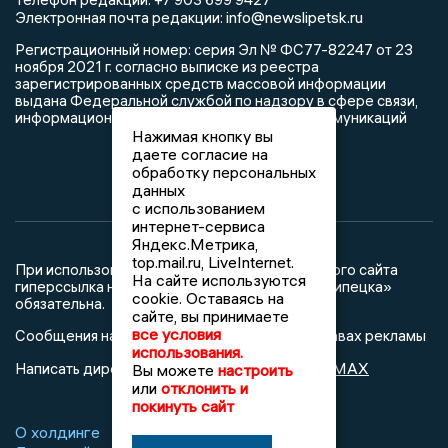
info@newslipetsk.ru
Электронная почта редакции:
Регистрационный номер: серия Эл № ФС77-82247 от 23
ноября 2021 г. согласно выписке из реестра
зарегистрированных средств массовой информации
выдана Федеральной службой по надзору в сфере связи,
информационных технологий и массовых коммуникаций
Нажимая кнопку вы
даете согласие на
обработку персональных
данных
с использованием
интернет-сервиса
Яндекс.Метрика,
top.mail.ru, LiveInternet.
При использовании любого материала с данного сайта
На сайте используются
гиперссылка на Сетевое издание «Новости Липецка»
cookie. Оставаясь на
обязательна.
сайте, вы принимаете
все условия
Сообщения на сером фоне размещены на правах рекламы
использования.
@mazov
MAX
Написать директору в телеграм
или
Вы можете
настроить
или
отклонить и
покинуть сайт
О холдинге
Вакансии
Реклама