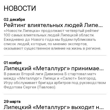
НОВОСТИ
02 декабря
Рейтинг влиятельных людей Липецкой области – 2025: Дмитрий Винников, место №95
«Новости Липецка» продолжают четвертый рейтинг
100 самых влиятельных людей Липецкой области.
Ежедневно до Нового года мы будем публиковать
список людей, которые, по мнению экспертов,
оказывают существенное влияние на жизнь в регионе.
01 ноября
Липецкий «Металлург» принимает «Салют Белгород» в рамках Второй лиги
В рамках Второй лиги Дивизиона Б стартовал матч
между «Металлург» Липецк и «Салют» Белгород.
Игру обслуживает бригада арбитров под руководством
Федотова Сергея (Павлово).
29 марта
Липецкий «Металлург» выходит на поле в матче против «Салюта»: составы команд