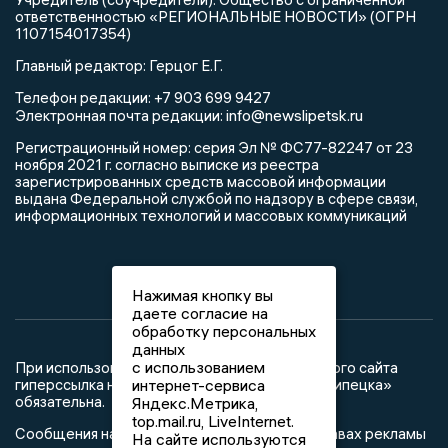
ответственностью «РЕГИОНАЛЬНЫЕ НОВОСТИ» (ОГРН
1107154017354)
Главный редактор: Герцог Е.Г.
Телефон редакции: +7 903 699 9427
info@newslipetsk.ru
Электронная почта редакции:
Регистрационный номер: серия Эл № ФС77-82247 от 23
ноября 2021 г. согласно выписке из реестра
зарегистрированных средств массовой информации
выдана Федеральной службой по надзору в сфере связи,
информационных технологий и массовых коммуникаций
Нажимая кнопку вы
даете согласие на
обработку персональных
данных
с использованием
При использовании любого материала с данного сайта
интернет-сервиса
гиперссылка на Сетевое издание «Новости Липецка»
обязательна.
Яндекс.Метрика,
top.mail.ru, LiveInternet.
Сообщения на сером фоне размещены на правах рекламы
На сайте используются