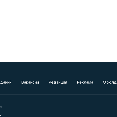
зданий
Вакансии
Редакция
Реклама
О холд
а»
X