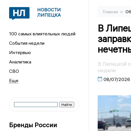
НОВОСТИ
>
Главная
Об
ЛИПЕЦКА
В Липец
100 самых влиятельных людей
заправк
События недели
нечетн
Интервью
Аналитика
В Липецкой о
недели
СВО
08/07/2026
Бренды России