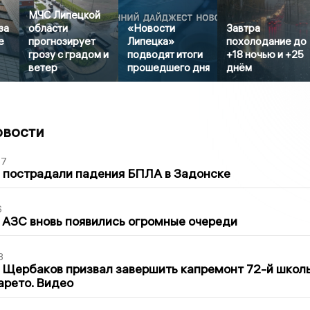
МЧС Липецкой
за
области
«Новости
Завтра
е
прогнозирует
Липецка»
похолодание до
грозу с градом и
подводят итоги
+18 ночью и +25
ветер
прошедшего дня
днём
овости
27
 пострадали падения БПЛА в Задонске
6
 АЗС вновь появились огромные очереди
3
 Щербаков призвал завершить капремонт 72-й школ
арето. Видео