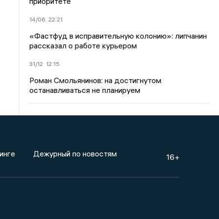
приоритете
14/06
22:21
«Фастфуд в исправительную колонию»: липчанин
рассказал о работе курьером
31/12
12:15
Роман Смольянинов: на достигнутом
останавливаться не планируем
инге
Дежурный по новостям
16+