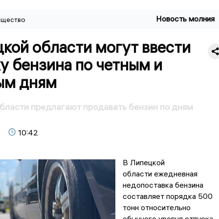
Новость молния
щество
кой области могут ввести
у бензина по четным и
ым дням
бласти предлагают продавать бензин по дням
10:42
В Липецкой
области ежедневная
недопоставка бензина
составляет порядка 500
тонн относительно
обычного уровня отпуска