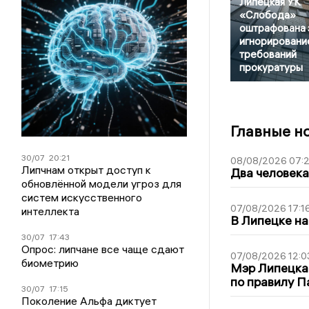
Липецкая УК
«Слобода»
оштрафована 
игнорировани
требований
прокуратуры
Главные н
30/07
20:21
08/08/2026 07:
Липчнам открыт доступ к
Два человека
обновлённой модели угроз для
систем искусственного
07/08/2026 17:1
интеллекта
В Липецке на
30/07
17:43
Опрос: липчане все чаще сдают
07/08/2026 12:0
биометрию
Мэр Липецка
по правилу П
30/07
17:15
Поколение Альфа диктует