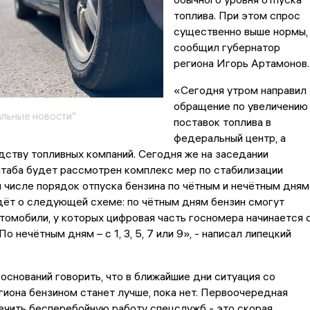
топлива. При этом спрос
существенно выше нормы,
сообщил губернатор
региона Игорь Артамонов.
«Сегодня утром направил
обращение по увеличению
льные новости"
поставок топлива в
федеральный центр, а
дству топливных компаний. Сегодня же на заседании
штаба будет рассмотрен комплекс мер по стабилизации
м числе порядок отпуска бензина по чётным и нечётным дням
дёт о следующей схеме: по чётным дням бензин смогут
томобили, у которых цифровая часть госномера начинается 
. По нечётным дням – с 1, 3, 5, 7 или 9», - написал липецкий
 оснований говорить, что в ближайшие дни ситуация со
иона бензином станет лучше, пока нет. Первоочередная
ечить бесперебойную работу спецслужб - это скорая