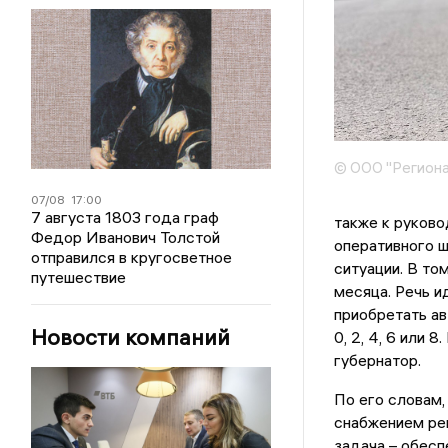
© ООО "Региона
07/08
17:00
7 августа 1803 года граф
также к руково
Федор Иванович Толстой
оперативного 
отправился в кругосветное
ситуации. В то
путешествие
месяца. Речь и
приобретать ав
Новости компаний
0, 2, 4, 6 или 8
губернатор.
По его словам,
снабжением рег
задача – обесп