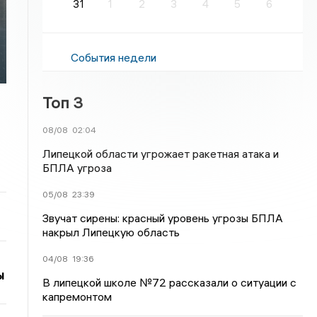
31
1
2
3
4
5
6
События недели
Топ 3
08/08
02:04
Липецкой области угрожает ракетная атака и
БПЛА угроза
05/08
23:39
Звучат сирены: красный уровень угрозы БПЛА
накрыл Липецкую область
04/08
19:36
ы
В липецкой школе №72 рассказали о ситуации с
капремонтом