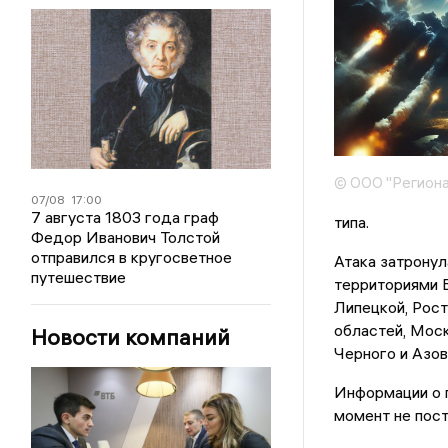
© ООО "Региона
07/08
17:00
7 августа 1803 года граф
типа.
Федор Иванович Толстой
отправился в кругосветное
Атака затронул
путешествие
территориями Б
Липецкой, Рост
областей, Моск
Новости компаний
Черного и Азов
Информации о 
момент не пост