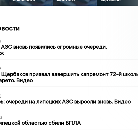
овости
6
 АЗС вновь появились огромные очереди.
аж
3
 Щербаков призвал завершить капремонт 72-й школ
арето. Видео
3
ь: очереди на липецких АЗС выросли вновь. Видео
3
Липецкой областью сбили БПЛА