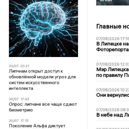
Главные н
07/08/2026 17:1
В Липецке на
Фоторепорт
07/08/2026 12:0
30/07
20:21
Мэр Липецка
Липчнам открыт доступ к
по правилу П
обновлённой модели угроз для
систем искусственного
интеллекта
07/08/2026 10:2
Они вернулис
30/07
17:43
Опрос: липчане все чаще сдают
биометрию
07/08/2026 08:3
В небе над 
30/07
17:15
Поколение Альфа диктует