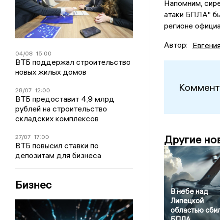
Напомним, сире
атаки БПЛА" бы
регионе офици
Автор:
Евгени
04/08
15:00
ВТБ поддержал строительство
новых жилых домов
Коммент
28/07
12:00
ВТБ предоставит 4,9 млрд
рублей на строительство
складских комплексов
Другие но
27/07
17:00
ВТБ повысил ставки по
депозитам для бизнеса
Бизнес
В небе над
Липецкой
областью сби
БПЛА