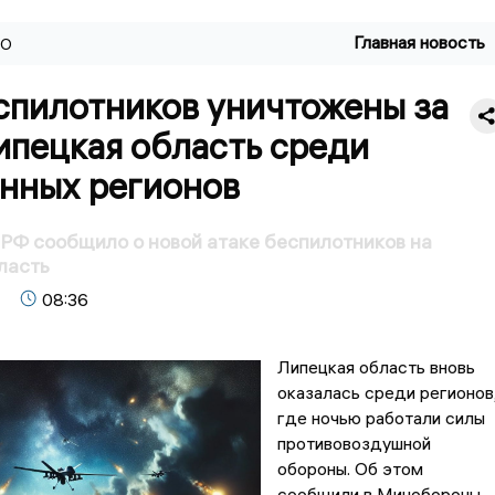
Главная новость
ВО
спилотников уничтожены за
ипецкая область среди
анных регионов
Ф сообщило о новой атаке беспилотников на
ласть
08:36
Липецкая область вновь
оказалась среди регионов
где ночью работали силы
противовоздушной
обороны. Об этом
сообщили в Минобороны