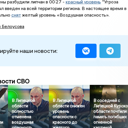
ны разбудили липчан в 00:27 -
красный уровень
"Угроза
л введен на всей территории региона. В настоящее время в
ально
снят
желтый уровень «Воздушная опасность».
я Белоусова
ируйте наши новости:
вости СВО
В Липецкой
В Липецкой
В соседней с
области
области снижен
Липецкой Курск
полностью
уровень
области почтили
отменена
опасности с
память погибших
ли
воздушная
красного до
огненной
опасность
желтого
картиной