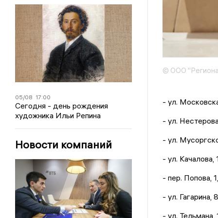
© ООО "Региона
05/08
17:00
- ул. Московская
Сегодня - день рождения
художника Ильи Репина
- ул. Нестерова, 1
- ул. Мусоргского
Новости компаний
- ул. Качалова, 1,
- пер. Попова, 1,
- ул. Гагарина, 
- ул. Тельмана, 