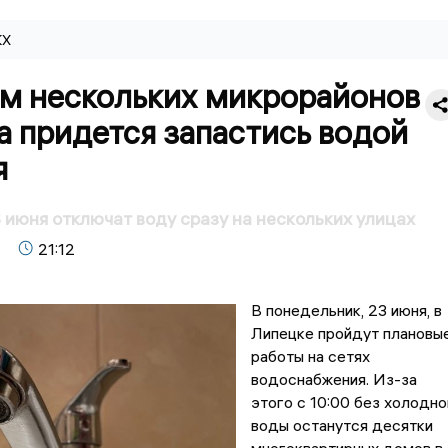
КХ
м нескольких микрорайонов
 придется запастись водой
я
 июня отключат воду сразу на нескольких улицах
21:12
В понедельник, 23 июня, в
Липецке пройдут плановы
работы на сетях
водоснабжения. Из-за
этого с 10:00 без холодно
воды останутся десятки