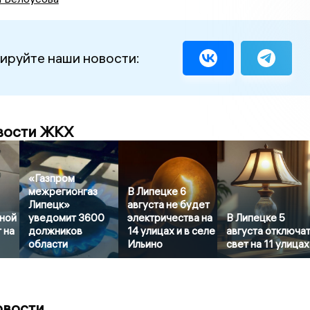
ируйте наши новости:
вости ЖКХ
«Газпром
межрегионгаз
В Липецке 6
Липецк»
августа не будет
дной
уведомит 3600
электричества на
В Липецке 5
 на
должников
14 улицах и в селе
августа отключа
области
Ильино
свет на 11 улицах
овости