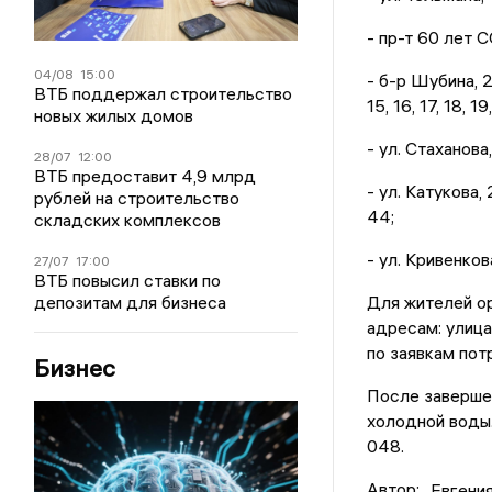
- пр-т 60 лет СС
04/08
15:00
- б-р Шубина, 2, 2
ВТБ поддержал строительство
15, 16, 17, 18, 19
новых жилых домов
- ул. Стаханова,
28/07
12:00
ВТБ предоставит 4,9 млрд
- ул. Катукова, 
рублей на строительство
44;
складских комплексов
- ул. Кривенкова,
27/07
17:00
ВТБ повысил ставки по
Для жителей ор
депозитам для бизнеса
адресам: улица
по заявкам пот
Бизнес
После заверше
холодной воды
048.
Автор:
Евгени