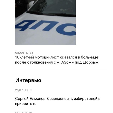
08/06
17:53
16-летний мотоциклист оказался в больнице
после столкновения с «ГАЗом» под Добрым
Интервью
21/07
19:03
Сергей Елманов: безопасность избирателей в
приоритете
14/06
22:21