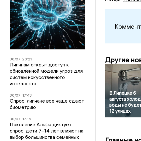
Коммент
Другие но
30/07
20:21
Липчнам открыт доступ к
обновлённой модели угроз для
систем искусственного
интеллекта
В Липецке 6
30/07
17:43
августа холо
Опрос: липчане все чаще сдают
воды не будет
биометрию
12 улицах
30/07
17:15
Поколение Альфа диктует
спрос: дети 7–14 лет влияют на
выбор большинства семейных
Главные н