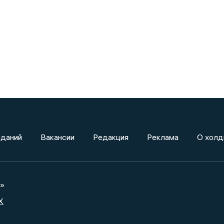
зданий
Вакансии
Редакция
Реклама
О холд
а»
X