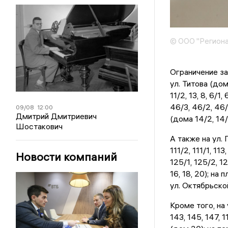
© ООО "Региона
Ограничение за
ул. Титова (дома 
11/2, 13, 8, 6/1
46/3, 46/2, 46/
09/08
12:00
Дмитрий Дмитриевич
(дома 14/2, 14/3
Шостакович
А также на ул. Г
111/2, 111/1, 113
Новости компаний
125/1, 125/2, 12
16, 18, 20); на 
ул. Октябрьско
Кроме того, на у
143, 145, 147, 1