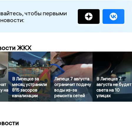
вайтесь, чтобы первыми
 новости:
вости ЖКХ
В Липецке за
Липецк 7 августа
В Липецке 7
чат
месяц устранили
ограничит подачу
августа не будет
у на
815 засоров
воды из-за
света на 10
канализации
ремонта сетей
улицах
овости