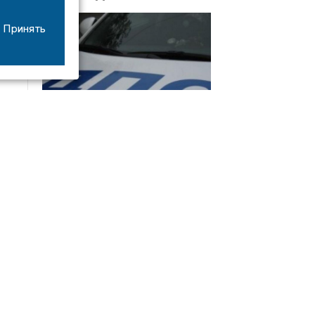
Принять
08/06
17:53
16-летний мотоциклист оказался в больнице
после столкновения с «ГАЗом» под Добрым
Интервью
21/07
19:03
Сергей Елманов: безопасность избирателей в
приоритете