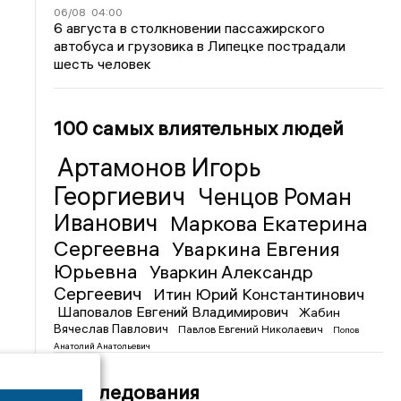
06/08
04:00
6 августа в столкновении пассажирского
автобуса и грузовика в Липецке пострадали
шесть человек
100 самых влиятельных людей
Артамонов Игорь
Георгиевич
Ченцов Роман
Иванович
Маркова Екатерина
Сергеевна
Уваркина Евгения
Юрьевна
Уваркин Александр
Сергеевич
Итин Юрий Константинович
Шаповалов Евгений Владимирович
Жабин
Вячеслав Павлович
Павлов Евгений Николаевич
Попов
Анатолий Анатольевич
Расследования