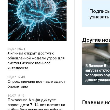
Подписы
узнавать
Другие но
30/07
20:21
Липчнам открыт доступ к
обновлённой модели угроз для
систем искусственного
В Липецке 8
интеллекта
августа отклю
холодную вод
30/07
17:43
десяти улицах
Опрос: липчане все чаще сдают
биометрию
30/07
17:15
Поколение Альфа диктует
Главные н
спрос: дети 7–14 лет влияют на
выбор большинства семейных