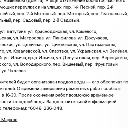
ер. Вишнёвом (дом 1а). А ещё отключение коснётся частного
ющих переулках и на улицах: пер. 1‑й Лесной, пер. 2‑й
нейный, пер. 2‑й Моторный, пер. Моторный, пер. Театральный,
льный, пер. Садовый, пер. 2‑й Садовый.
л. Ватутина, ул. Краснодонская, ул. Кошевого,
ская, ул. Матросова, ул. Панфилова, ул. Докучаева,
еская, ул. Целинная, ул. Цимлянская, ул. Партизанская,
о, ул. Ковалевской, ул. Спартака, ул. Украинская, ул. Зелёная,
, ул. Ильича, пр‑д Ильича, ул. Депутатская, пер. Верещагина,
кого, ул. Володарского, пер. Вишнёвый, пер. Фруктовый,
 ул. Чкалова.
ителей будет организован подвоз воды — его обеспечат п
бителей. О времени завершения ремонтных работ сообщат
я, в 16:30. После окончания работ возможно временное
ности холодной воды. За дополнительной информацией
 телефонам: *6048, 236‑048.
 Марков