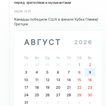
перед зрителями и музыкантами
09/08
10:31
Канадцы победили США в финале Кубка Глинки/
Гретцки
АВГУСТ
2026
Пн
Вт
Ср
Чт
Пт
Сб
Вс
27
28
29
30
31
1
2
о
3
4
5
6
7
8
9
10
11
12
13
14
15
16
17
18
19
20
21
22
23
24
25
26
27
28
29
30
31
1
2
3
4
5
6