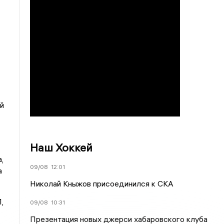
ой
Наш Хоккей
,
09/08
12:01
а
Николай Кныжов присоединился к СКА
,
09/08
10:31
Презентация новых джерси хабаровского клуба