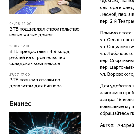
(дом 20); на п
сектора в следу
Лесной, пер. Ли
пер. 2‑й Театра
04/08
15:00
ВТБ поддержал строительство
Помимо этого: у
новых жилых домов
ул. Севастополь
ул. Социалистич
28/07
12:00
ВТБ предоставит 4,9 млрд
ул. Лобачевског
рублей на строительство
пер. Спортивный
складских комплексов
пер. Даргомыжс
ул. Воровского,
27/07
17:00
ВТБ повысил ставки по
депозитам для бизнеса
Для удобства ж
заявкам потре
завтра, 18 июн
Бизнес
повышение мут
обращайтесь по
Автор:
Андрей