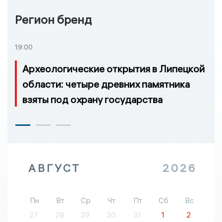
Регион бренд
19:00
Археологические открытия в Липецкой
области: четыре древних памятника
взяты под охрану государства
АВГУСТ
2026
Пн
Вт
Ср
Чт
Пт
Сб
Вс
27
28
29
30
31
1
2