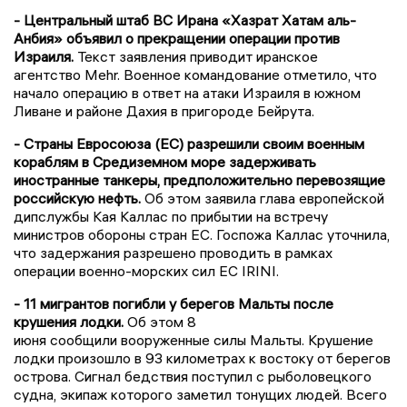
- Центральный штаб ВС Ирана «Хазрат Хатам аль-
Анбия» объявил о прекращении операции против
Израиля.
Текст заявления приводит иранское
агентство Mehr. Военное командование отметило, что
начало операцию в ответ на атаки Израиля в южном
Ливане и районе Дахия в пригороде Бейрута.
- Страны Евросоюза (ЕС) разрешили своим военным
кораблям в Средиземном море задерживать
иностранные танкеры, предположительно перевозящие
российскую нефть.
Об этом заявила глава европейской
дипслужбы Кая Каллас по прибытии на встречу
министров обороны стран ЕС. Госпожа Каллас уточнила,
что задержания разрешено проводить в рамках
операции военно-морских сил ЕС IRINI.
- 11 мигрантов погибли у берегов Мальты после
крушения лодки.
Об этом 8
июня сообщили вооруженные силы Мальты. Крушение
лодки произошло в 93 километрах к востоку от берегов
острова. Сигнал бедствия поступил с рыболовецкого
судна, экипаж которого заметил тонущих людей. Всего