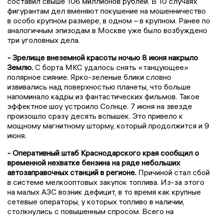
составил свыше 106 миллионов рублей. В 10 случаях
фигурантам дел вменяют покушение на мошенничество
в особо крупном размере, в одном – в крупном. Ранее по
аналогичным эпизодам в Москве уже было возбуждено
три уголовных дела.
- Зрелище внеземной красоты ночью 8 июня накрыло
Землю.
С борта МКС удалось снять «танцующее»
полярное сияние. Ярко-зеленые блики словно
извивались над поверхностью планеты, что больше
напоминало кадры из фантастических фильмов. Такое
эффектное шоу устроило Солнце. 7 июня на звезде
произошло сразу десять вспышек. Это привело к
мощному магнитному шторму, который продолжится и 9
июня.
- Оперативный штаб Краснодарского края сообщил о
временной нехватке бензина на ряде небольших
автозаправочных станций в регионе.
Причиной стал сбой
в системе мелкооптовых закупок топлива. Из-за этого
на малых АЗС возник дефицит, в то время как крупные
сетевые операторы, у которых топливо в наличии,
столкнулись с повышенным спросом. Всего на