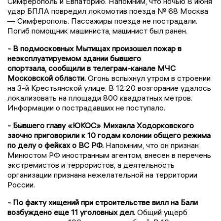
Симферополь и Евпаторию. Напомним, что ночью 8 июня
удар БПЛА повредил локомотив поезда № 68 Москва
— Симферополь. Пассажиры поезда не пострадали.
Погиб помощник машиниста, машинист был ранен.
- В подмосковных Мытищах произошел пожар в
неэксплуатируемом здании бывшего
спортзала, сообщили в телеграм-канале МЧС
Московской области.
Огонь вспыхнул утром в строении
на 3-й Крестьянской улице. В 12:20 возгорание удалось
локализовать на площади 800 квадратных метров.
Информации о пострадавших не поступало.
- Бывшего главу «ЮКОС» Михаила Ходорковского
заочно приговорили к 10 годам колонии общего режима
по делу о фейках о ВС РФ.
Напомним, что он признан
Минюстом РФ иностранным агентом, внесен в перечень
экстремистов и террористов, а деятельность
организации признана нежелательной на территории
России.
- По факту хищений при строительстве вилл на Бали
возбуждено еще 11 уголовных дел.
Общий ущерб