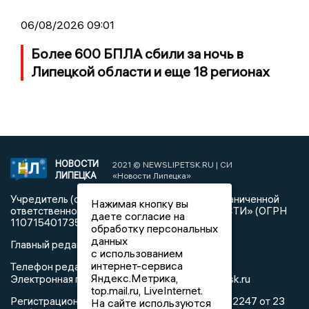
06/08/2026 09:01
Более 600 БПЛА сбили за ночь в
Липецкой области и еще 18 регионах
НОВОСТИ
2021 © NEWSLIPETSK.RU | СИ
ЛИПЕЦКА
«Новости Липецка»
Учредитель (соучредители): Общество с ограниченной
Нажимая кнопку вы
ответственностью «РЕГИОНАЛЬНЫЕ НОВОСТИ» (ОГРН
даете согласие на
1107154017354)
обработку персональных
данных
Главный редактор: Герцог Е.Г.
с использованием
интернет-сервиса
Телефон редакции: +7 903 699 9427
Яндекс.Метрика,
info@newslipetsk.ru
Электронная почта редакции:
top.mail.ru, LiveInternet.
Регистрационный номер: серия Эл № ФС77-82247 от 23
На сайте используются