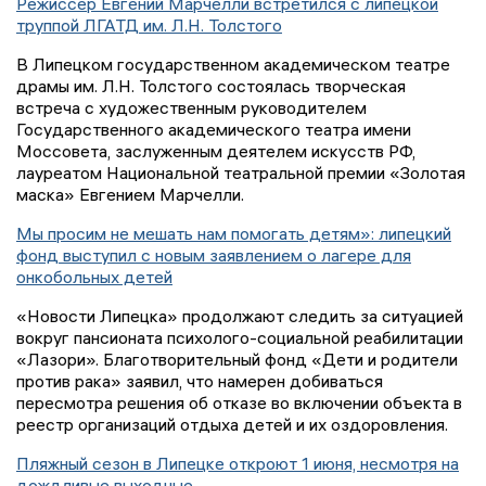
Режиссер Евгений Марчелли встретился с липецкой
труппой ЛГАТД им. Л.Н. Толстого
В Липецком государственном академическом театре
драмы им. Л.Н. Толстого состоялась творческая
встреча с художественным руководителем
Государственного академического театра имени
Моссовета, заслуженным деятелем искусств РФ,
лауреатом Национальной театральной премии «Золотая
маска» Евгением Марчелли.
Мы просим не мешать нам помогать детям»: липецкий
фонд выступил с новым заявлением о лагере для
онкобольных детей
«Новости Липецка» продолжают следить за ситуацией
вокруг пансионата психолого-социальной реабилитации
«Лазори». Благотворительный фонд «Дети и родители
против рака» заявил, что намерен добиваться
пересмотра решения об отказе во включении объекта в
реестр организаций отдыха детей и их оздоровления.
Пляжный сезон в Липецке откроют 1 июня, несмотря на
дождливые выходные