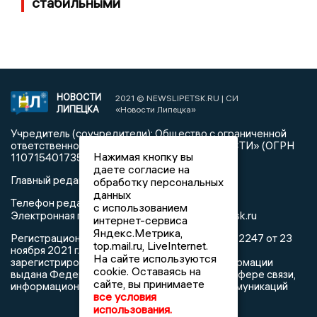
стабильными
НОВОСТИ
2021 © NEWSLIPETSK.RU | СИ
ЛИПЕЦКА
«Новости Липецка»
Учредитель (соучредители): Общество с ограниченной
ответственностью «РЕГИОНАЛЬНЫЕ НОВОСТИ» (ОГРН
Нажимая кнопку вы
1107154017354)
даете согласие на
Главный редактор: Герцог Е.Г.
обработку персональных
данных
Телефон редакции: +7 903 699 9427
с использованием
info@newslipetsk.ru
Электронная почта редакции:
интернет-сервиса
Яндекс.Метрика,
Регистрационный номер: серия Эл № ФС77-82247 от 23
top.mail.ru, LiveInternet.
ноября 2021 г. согласно выписке из реестра
На сайте используются
зарегистрированных средств массовой информации
cookie. Оставаясь на
выдана Федеральной службой по надзору в сфере связи,
сайте, вы принимаете
информационных технологий и массовых коммуникаций
все условия
использования.