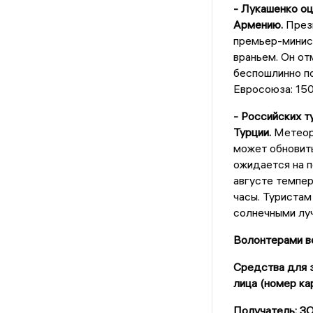
- Лукашенко оц
Армению.
Прези
премьер-минист
враньем. Он от
беспошлинно по
Евросоюза: 150
- Российских т
Турции.
Метеор
может обновит
ожидается на п
августе темпе
часы. Туристам
солнечными луч
Волонтерами ве
Средства для з
лица (номер ка
Получатель: 