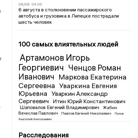
06/08
04:00
6 августа в столкновении пассажирского
я
автобуса и грузовика в Липецке пострадали
шесть человек
100 самых влиятельных людей
Артамонов Игорь
у
Георгиевич
Ченцов Роман
Иванович
Маркова Екатерина
Сергеевна
Уваркина Евгения
Юрьевна
Уваркин Александр
Сергеевич
Итин Юрий Константинович
.
Шаповалов Евгений Владимирович
Жабин
Вячеслав Павлович
Павлов Евгений Николаевич
Попов
Анатолий Анатольевич
Расследования