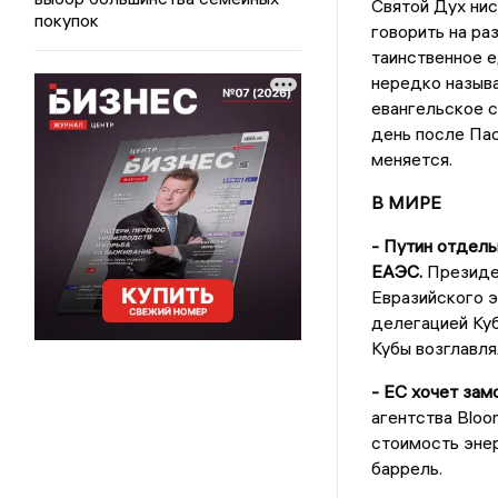
Святой Дух нис
покупок
говорить на ра
таинственное е
нередко назыв
евангельское с
день после Пас
меняется.
В МИРЕ
- Путин отдел
ЕАЭС.
Президе
Евразийского 
делегацией Ку
Кубы возглавл
- ЕС хочет зам
агентства Bloo
стоимость эне
баррель.