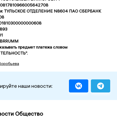
 40817810966005642708
еля: ТУЛЬСКОЕ ОТДЕЛЕНИЕ N8604 ПАО СБЕРБАНК
08
0101810300000000608
893
01
SABRRUMM
указывать предмет платежа словом
ТЕЛЬНОСТЬ".
Воробьева
ируйте наши новости:
вости Общество