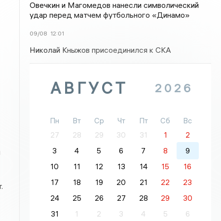
Овечкин и Магомедов нанесли символический
удар перед матчем футбольного «Динамо»
09/08
12:01
Николай Кныжов присоединился к СКА
АВГУСТ
2026
Пн
Вт
Ср
Чт
Пт
Сб
Вс
27
28
29
30
31
1
2
3
4
5
6
7
8
9
й
10
11
12
13
14
15
16
17
18
19
20
21
22
23
.
24
25
26
27
28
29
30
31
1
2
3
4
5
6