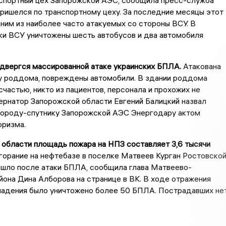
нспортный цех Запорожской АЭС, сообщила пресс-служба
пришелся по транспортному цеху. За последние месяцы этот
ним из наиболее часто атакуемых со стороны ВСУ. В
ки ВСУ уничтожены шесть автобусов и два автомобиля
двергся массированной атаке украинских БПЛА.
Атакована
 у роддома, повреждены автомобили. В здании роддома
 счастью, никто из пациентов, персонала и прохожих не
ернатор Запорожской области Евгений Балицкий назвал
городу-спутнику Запорожской АЭС Энергодару актом
оризма.
 области площадь пожара на НПЗ составляет 3,6 тысячи
горание на нефтебазе в поселке Матвеев Курган Ростовско
ошло после атаки БПЛА, сообщила глава Матвеево-
йона Дина Алборова на странице в ВК. В ходе отражения
падения было уничтожено более 50 БПЛА. Пострадавших нет