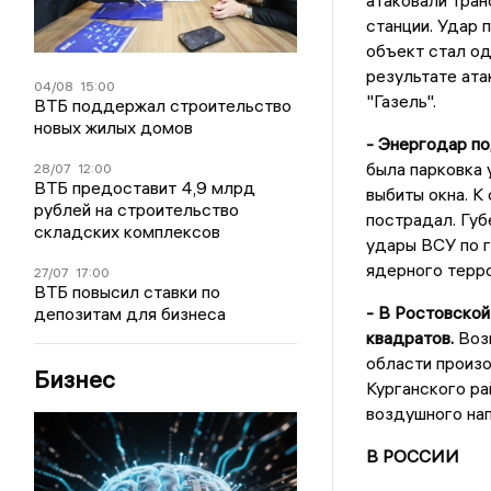
атаковали тра
станции. Удар 
объект стал од
результате ата
04/08
15:00
"Газель".
ВТБ поддержал строительство
новых жилых домов
- Энергодар по
была парковка
28/07
12:00
ВТБ предоставит 4,9 млрд
выбиты окна. К
рублей на строительство
пострадал. Губ
складских комплексов
удары ВСУ по 
ядерного терр
27/07
17:00
ВТБ повысил ставки по
- В Ростовской
депозитам для бизнеса
квадратов.
Воз
области произ
Бизнес
Курганского ра
воздушного на
В РОССИИ