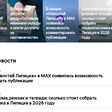
В Липецкой
В канале
Школьная форма
области
«Новостей
рюкзак и тетради
38
медработникам
Липецка» в MAX
сколько стоит
изменили оклады
появилась
собрать
еход
и ввели доплаты
возможность
первоклассника 
за
комментировать
Липецке в 2026
наставничество
публикации
году
овости
9
овостей Липецка» в MAX появилась возможность
ать публикации
6
ма, рюкзак и тетради: сколько стоит собрать
ка в Липецке в 2026 году