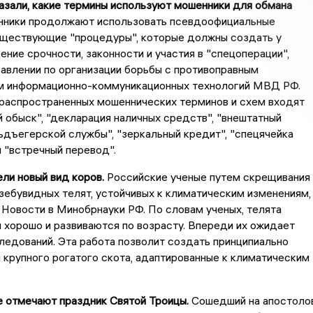
азали, какие термины используют мошенники для обмана
ники продолжают использовать псевдоофициальные
уществующие "процедуры", которые должны создать у
ние срочности, законности и участия в "спецоперации",
авлении по организации борьбы с противоправным
м информационно-коммуникационных технологий МВД РФ.
 распространенных мошеннических терминов и схем входят
 обыск", "декларация наличных средств", "внештатный
дъегерской службы", "зеркальный кредит", "спецячейка
 "встречный перевод".
ели новый вид коров.
Российские ученые путем скрещивания
зебувидных телят, устойчивых к климатическим изменениям,
Новости в Минобрнауки РФ. По словам ученых, телята
 хорошо и развиваются по возрасту. Впереди их ожидает
едований. Эта работа позволит создать принципиально
 крупного рогатого скота, адаптированные к климатическим
е отмечают праздник Святой Троицы.
Сошедший на апостоло