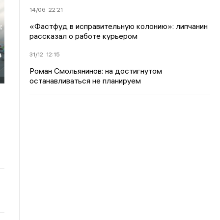
14/06
22:21
,
«Фастфуд в исправительную колонию»: липчанин
:
рассказал о работе курьером
в
31/12
12:15
Роман Смольянинов: на достигнутом
останавливаться не планируем