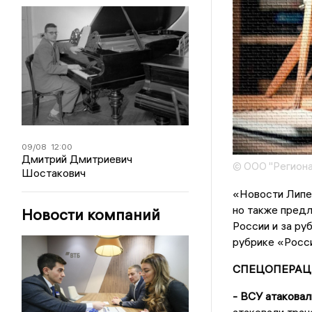
09/08
12:00
Дмитрий Дмитриевич
© ООО "Региона
Шостакович
«Новости Липец
но также предл
Новости компаний
России и за ру
рубрике «Росси
СПЕЦОПЕРАЦ
- ВСУ атакова