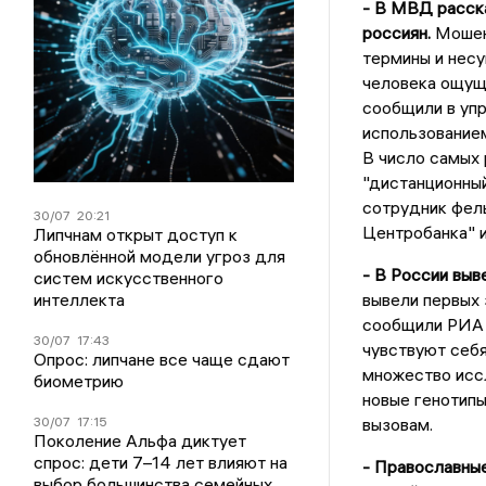
- В МВД расск
россиян.
Мошен
термины и нес
человека ощуще
сообщили в упр
использование
В число самых
"дистанционный
сотрудник фель
30/07
20:21
Центробанка" и
Липчнам открыт доступ к
обновлённой модели угроз для
- В России выв
систем искусственного
интеллекта
вывели первых 
сообщили РИА 
30/07
17:43
чувствуют себя
Опрос: липчане все чаще сдают
множество иссл
биометрию
новые генотипы
30/07
17:15
вызовам.
Поколение Альфа диктует
спрос: дети 7–14 лет влияют на
- Православны
выбор большинства семейных