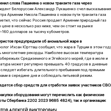
енил слова Пашиняна о новом транзите газа через
дент Белоруссии Александр Лукашенко счел высказывани
ра Армении Никола Пашиняна о новом пути транзита газа
метил, что сейчас Россия продает Армении природный газ
 цене в несколько раз ниже, чем он стоит на рынке
-160 долларов за тысячу кубометров.
уристов предупредили об аномальной жаре в
олог Ихсан Юртташ сообщил, что жара в Турции в этом год
ь многолетние рекорды. Наиболее высокая температура
обережьях Средиземного и Эгейского морей, где в июле и
ратура может регулярно превышать 40 градусов в дневные
 следует избегать длительного пребывания под прямыми
ами в середине дня и соблюдать питьевой режим.
дется сбор средств для отработки заявок участников СВО
акупки оборудования могут перечислить как физические
рты Сбербанка 2202 2023 9685 4824), так и организации:
ЗОТОВ АЛЕКСЕЙ ВИКТОРОВИЧ