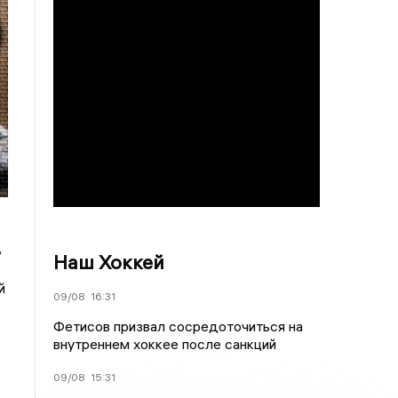
,
Наш Хоккей
й
09/08
16:31
Фетисов призвал сосредоточиться на
внутреннем хоккее после санкций
09/08
15:31