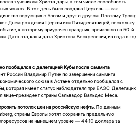
послал ученикам Христа дары, в том числе способность
зных языках. В тот день была создана Церковь — как
динство верующих с Богом и друг с другом. Поэтому Троиц
ают Днем рождения Церкви или Пятидесятницей, поскольку
обытие, к которому приурочен праздник, произошло на 50-й
хи. Дата эта, как и дата Христова Воскресения, из года в го
ьно пообщался с делегацией Кубы после саммита
нт России Владимир Путин по завершении саммита
экономического союза в Астане отдельно пообщался с
бы, которая имеет статус наблюдателя при ЕАЭС. Делегаци
ял вице-президент страны Сальвадор Вальдес Меса.
орозить потолок цен на российскую нефть.
По данным
mberg, страны Европы хотят сохранить предельную
ргоресурсов на нынешнем уровне — 44,10 доллара за