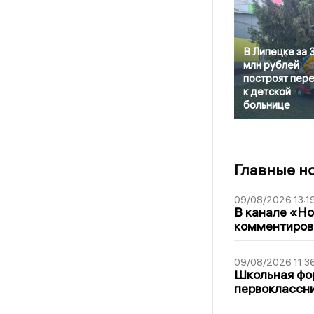
В Липецке за 
млн рублей
построят пер
к детской
больнице
Главные н
09/08/2026 13:1
В канале «Н
комментиров
09/08/2026 11:3
Школьная фор
первоклассни