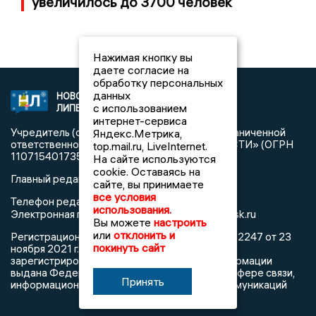
увеличилось до 3700 человек
Нажимая кнопку вы
даете согласие на
обработку персональных
данных
НОВОСТИ
2021 © NEWSLIPETSK.RU | СИ
с использованием
ЛИПЕЦКА
«Новости Липецка»
интернет-сервиса
Учредитель (соучредители): Общество с ограниченной
Яндекс.Метрика,
ответственностью «РЕГИОНАЛЬНЫЕ НОВОСТИ» (ОГРН
top.mail.ru, LiveInternet.
1107154017354)
На сайте используются
cookie. Оставаясь на
Главный редактор: Герцог Е.Г.
сайте, вы принимаете
все условия
Телефон редакции: +7 903 699 9427
использования.
info@newslipetsk.ru
Электронная почта редакции:
Вы можете
настроить
или
отклонить и
Регистрационный номер: серия Эл № ФС77-82247 от 23
покинуть сайт
ноября 2021 г. согласно выписке из реестра
зарегистрированных средств массовой информации
выдана Федеральной службой по надзору в сфере связи,
Принять
информационных технологий и массовых коммуникаций