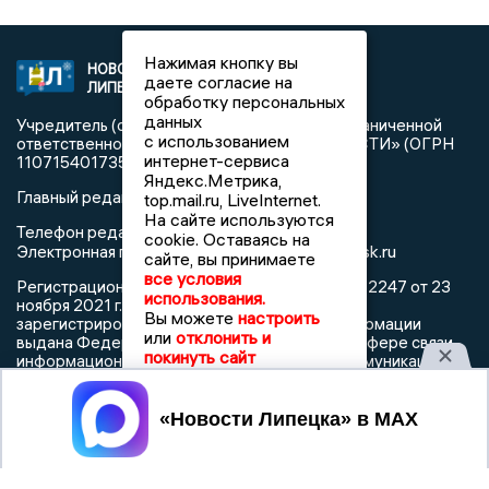
Нажимая кнопку вы
НОВОСТИ
2021 © NEWSLIPETSK.RU | СИ
даете согласие на
ЛИПЕЦКА
«Новости Липецка»
обработку персональных
данных
Учредитель (соучредители): Общество с ограниченной
с использованием
ответственностью «РЕГИОНАЛЬНЫЕ НОВОСТИ» (ОГРН
интернет-сервиса
1107154017354)
Яндекс.Метрика,
Главный редактор: Герцог Е.Г.
top.mail.ru, LiveInternet.
На сайте используются
Телефон редакции: +7 903 699 9427
cookie. Оставаясь на
info@newslipetsk.ru
Электронная почта редакции:
сайте, вы принимаете
все условия
Регистрационный номер: серия Эл № ФС77-82247 от 23
использования.
ноября 2021 г. согласно выписке из реестра
Вы можете
настроить
зарегистрированных средств массовой информации
или
отклонить и
выдана Федеральной службой по надзору в сфере связи,
покинуть сайт
информационных технологий и массовых коммуникаций
Принять