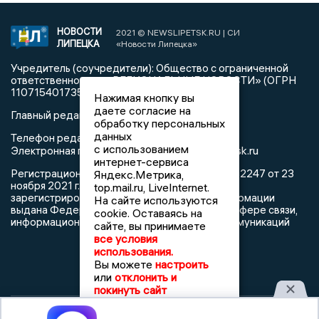
НОВОСТИ
2021 © NEWSLIPETSK.RU | СИ
ЛИПЕЦКА
«Новости Липецка»
Учредитель (соучредители): Общество с ограниченной
ответственностью «РЕГИОНАЛЬНЫЕ НОВОСТИ» (ОГРН
1107154017354)
Нажимая кнопку вы
даете согласие на
Главный редактор: Герцог Е.Г.
обработку персональных
данных
Телефон редакции: +7 903 699 9427
с использованием
info@newslipetsk.ru
Электронная почта редакции:
интернет-сервиса
Регистрационный номер: серия Эл № ФС77-82247 от 23
Яндекс.Метрика,
ноября 2021 г. согласно выписке из реестра
top.mail.ru, LiveInternet.
зарегистрированных средств массовой информации
На сайте используются
выдана Федеральной службой по надзору в сфере связи,
cookie. Оставаясь на
информационных технологий и массовых коммуникаций
сайте, вы принимаете
все условия
использования.
Вы можете
настроить
или
отклонить и
покинуть сайт