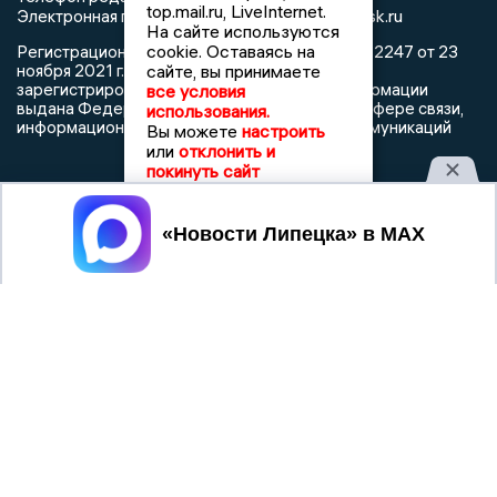
top.mail.ru, LiveInternet.
info@newslipetsk.ru
Электронная почта редакции:
На сайте используются
cookie. Оставаясь на
Регистрационный номер: серия Эл № ФС77-82247 от 23
ноября 2021 г. согласно выписке из реестра
сайте, вы принимаете
зарегистрированных средств массовой информации
все условия
выдана Федеральной службой по надзору в сфере связи,
использования.
информационных технологий и массовых коммуникаций
Вы можете
настроить
или
отклонить и
покинуть сайт
Принять
При использовании любого материала с данного сайта
гиперссылка на Сетевое издание «Новости Липецка»
обязательна.
Сообщения на сером фоне размещены на правах рекламы
@mazov
MAX
Написать директору в телеграм
или
О холдинге
Вакансии
Реклама