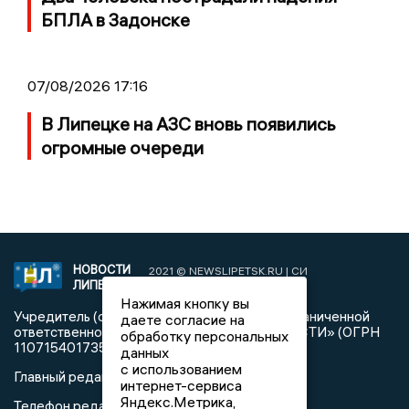
БПЛА в Задонске
07/08/2026 17:16
В Липецке на АЗС вновь появились
огромные очереди
НОВОСТИ
2021 © NEWSLIPETSK.RU | СИ
ЛИПЕЦКА
«Новости Липецка»
Нажимая кнопку вы
Учредитель (соучредители): Общество с ограниченной
даете согласие на
ответственностью «РЕГИОНАЛЬНЫЕ НОВОСТИ» (ОГРН
обработку персональных
1107154017354)
данных
с использованием
Главный редактор: Герцог Е.Г.
интернет-сервиса
Яндекс.Метрика,
Телефон редакции: +7 903 699 9427