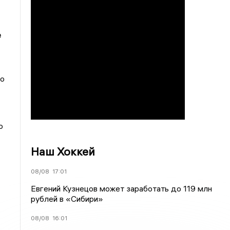
е
по
о
Наш Хоккей
08/08
17:01
Евгений Кузнецов может заработать до 119 млн
рублей в «Сибири»
08/08
16:01