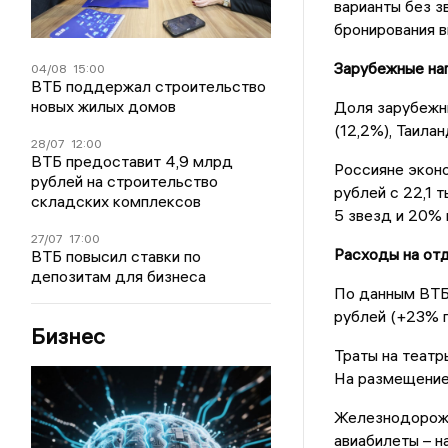
варианты без з
бронирования вы
Зарубежные на
04/08
15:00
ВТБ поддержал строительство
новых жилых домов
Доля зарубежны
(12,2%), Таилан
28/07
12:00
ВТБ предоставит 4,9 млрд
Россияне эконо
рублей на строительство
рублей с 22,1 
складских комплексов
5 звезд и 20% 
27/07
17:00
Расходы на от
ВТБ повысил ставки по
депозитам для бизнеса
По данным ВТБ,
рублей (+23% г
Бизнес
Траты на театры
На размещение 
Железнодорожны
авиабилеты – на