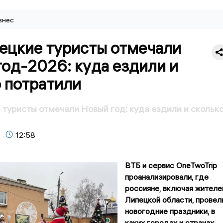
знес
пецкие туристы отмечали
од-2026: куда ездили и
 потратили
 туристы отмечали Новый год: куда ездили и скольк
12:58
ВТБ и сервис OneTwoTrip
проанализировали, где
россияне, включая жителе
Липецкой области, провел
новогодние праздники, в
каких городах и странах