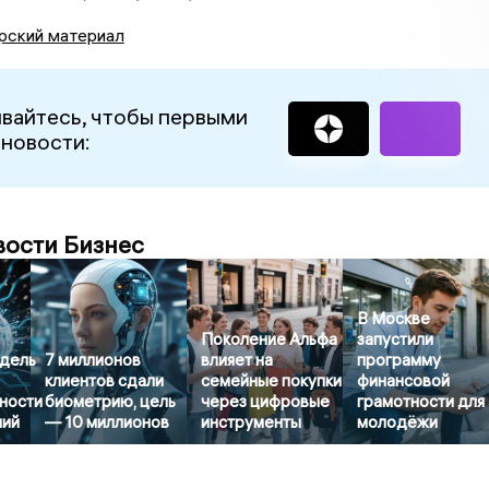
рский материал
вайтесь, чтобы первыми
 новости:
вости Бизнес
В Москве
Поколение Альфа
запустили
дель
7 миллионов
влияет на
программу
клиентов сдали
семейные покупки
финансовой
ности
биометрию, цель
через цифровые
грамотности для
ний
— 10 миллионов
инструменты
молодёжи