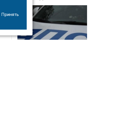
Принять
08/06
17:53
16-летний мотоциклист оказался в больнице
после столкновения с «ГАЗом» под Добрым
Интервью
21/07
19:03
Сергей Елманов: безопасность избирателей в
приоритете