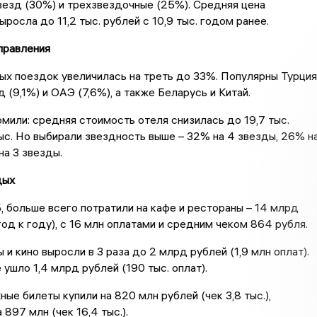
везд (30%) и трехзвездочные (25%). Средняя цена
росла до 11,2 тыс. рублей с 10,9 тыс. годом ранее.
правления
х поездок увеличилась на треть до 33%. Популярны Турция
д (9,1%) и ОАЭ (7,6%), а также Беларусь и Китай.
мили: средняя стоимость отеля снизилась до 19,7 тыс.
тыс. Но выбирали звездность выше – 32% на 4 звезды, 26% н
на 3 звезды.
дых
 больше всего потратили на кафе и рестораны – 14 млрд
од к году), с 16 млн оплатами и средним чеком 864 рубля.
 и кино выросли в 3 раза до 2 млрд рублей (1,9 млн оплат).
ушло 1,4 млрд рублей (190 тыс. оплат).
е билеты купили на 820 млн рублей (чек 3,8 тыс.),
 897 млн (чек 16,4 тыс.).