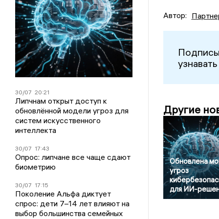
Автор:
Партне
Подписы
узнавать
30/07
20:21
Липчнам открыт доступ к
Другие но
обновлённой модели угроз для
систем искусственного
интеллекта
30/07
17:43
Опрос: липчане все чаще сдают
Обновлена мо
биометрию
угроз
кибербезопас
30/07
17:15
для ИИ-реше
Поколение Альфа диктует
спрос: дети 7–14 лет влияют на
выбор большинства семейных