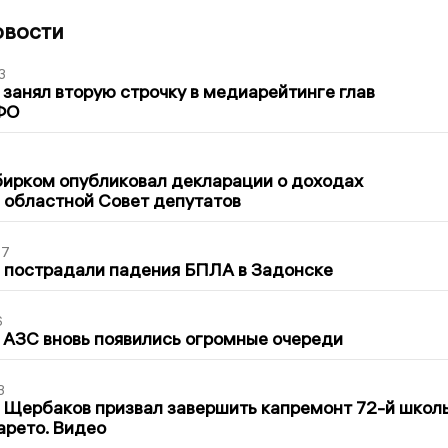
овости
3
занял вторую строчку в медиарейтинге глав
ФО
1
бирком опубликовал декларации о доходах
 областной Совет депутатов
27
 пострадали падения БПЛА в Задонске
6
 АЗС вновь появились огромные очереди
3
 Щербаков призвал завершить капремонт 72-й школ
арето. Видео