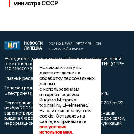
министра СССР
НОВОСТИ
2021 © NEWSLIPETSK.RU | СИ
ЛИПЕЦКА
«Новости Липецка»
Учредитель (соучредители): Общество с ограниченной
ответственностью «РЕГИОНАЛЬНЫЕ НОВОСТИ» (ОГРН
Нажимая кнопку вы
1107154017354)
даете согласие на
обработку персональных
Главный редактор: Герцог Е.Г.
данных
Телефон редакции: +7 903 699 9427
с использованием
info@newslipetsk.ru
Электронная почта редакции:
интернет-сервиса
Яндекс.Метрика,
Регистрационный номер: серия Эл № ФС77-82247 от 23
top.mail.ru, LiveInternet.
ноября 2021 г. согласно выписке из реестра
На сайте используются
зарегистрированных средств массовой информации
cookie. Оставаясь на
выдана Федеральной службой по надзору в сфере связи,
сайте, вы принимаете
информационных технологий и массовых коммуникаций
все условия
использования.