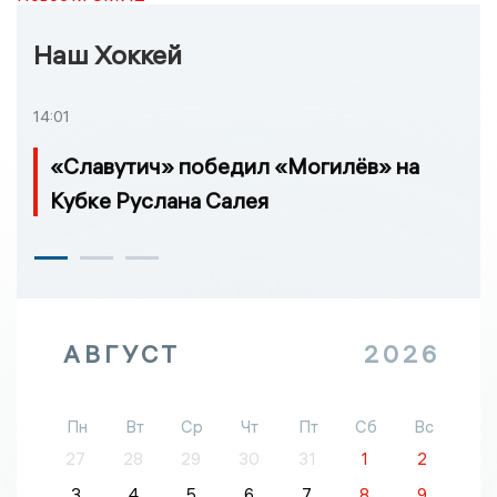
Наш Хоккей
14:01
«Славутич» победил «Могилёв» на
Кубке Руслана Салея
АВГУСТ
2026
Пн
Вт
Ср
Чт
Пт
Сб
Вс
27
28
29
30
31
1
2
3
4
5
6
7
8
9