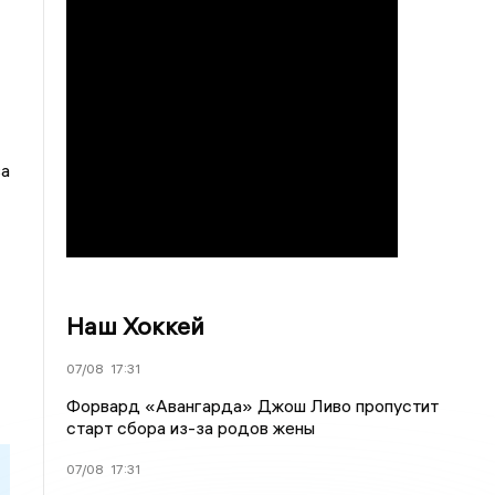
ва
Наш Хоккей
07/08
17:31
Форвард «Авангарда» Джош Ливо пропустит
старт сбора из-за родов жены
07/08
17:31