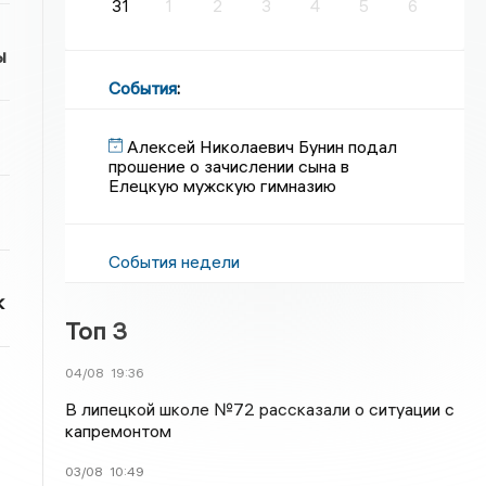
31
1
2
3
4
5
6
ы
События
:
Алексей Николаевич Бунин подал
прошение о зачислении сына в
Елецкую мужскую гимназию
События недели
к
Топ 3
04/08
19:36
В липецкой школе №72 рассказали о ситуации с
капремонтом
03/08
10:49