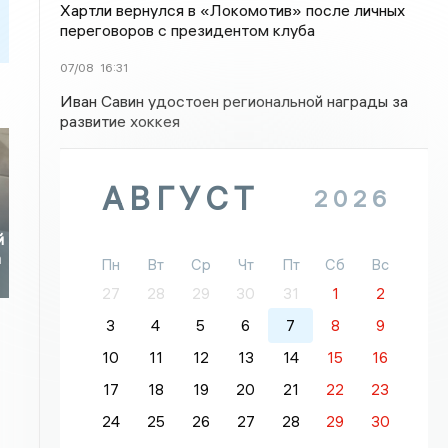
Хартли вернулся в «Локомотив» после личных
переговоров с президентом клуба
07/08
16:31
Иван Савин удостоен региональной награды за
развитие хоккея
АВГУСТ
2026
й
а
Пн
Вт
Ср
Чт
Пт
Сб
Вс
27
28
29
30
31
1
2
3
4
5
6
7
8
9
10
11
12
13
14
15
16
17
18
19
20
21
22
23
24
25
26
27
28
29
30