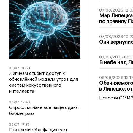
07/08/2026 12:0
Мэр Липецка
по правилу П
07/08/2026 10:2
Они вернулис
07/08/2026 08:3
В небе над 
30/07
20:21
Липчнам открыт доступ к
06/08/2026 13:1
обновлённой модели угроз для
Обвиняемого 
систем искусственного
в Липецке, о
интеллекта
Новости СМИ
30/07
17:43
Опрос: липчане все чаще сдают
биометрию
30/07
17:15
Поколение Альфа диктует