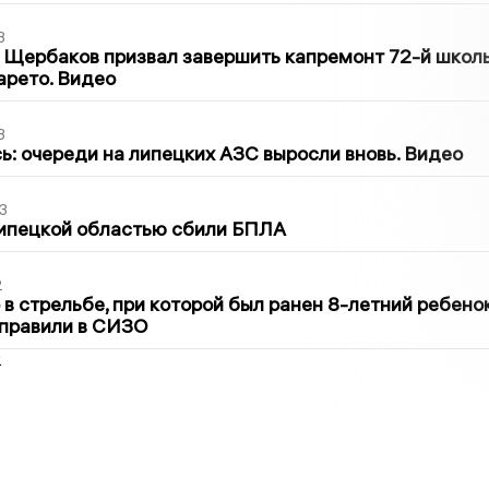
3
 Щербаков призвал завершить капремонт 72-й школ
арето. Видео
3
ь: очереди на липецких АЗС выросли вновь. Видео
3
Липецкой областью сбили БПЛА
2
в стрельбе, при которой был ранен 8-летний ребено
тправили в СИЗО
2