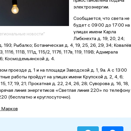
приостановлена подача
электроэнергии.
Сообщается, что света не
будет с 09:00 до 17:00 на
улицах имени Карла
егиональные новости"
Либкнехта д. 19, 20, 24;
 193; Рыбалко; Ботаническая д. 4, 19, 25, 26, 29, 34; Ковалё
1/3, 111б, 111В, 111д, 115/2, 117б, 117в, 119, 119В; Адмирала
 6; Космодемьянской д. 4.
ом проезде д. 1 и на площади Заводской д. 1, 9а. А с 13:00
тные работы пройдут на улицах имени Крупской д. 2, 4, 6;
15, 17, 19, 21; Прокатная д. 22, 24, 26, 28; Суворова д. 16, 18,
орячая линия энергетиков «Светлая линия 220» по телефону
0 (бесплатно и круглосуточно).
 Марков