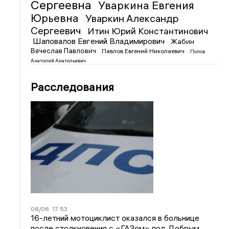
Сергеевна
Уваркина Евгения
Юрьевна
Уваркин Александр
Сергеевич
Итин Юрий Константинович
Шаповалов Евгений Владимирович
Жабин
Вячеслав Павлович
Павлов Евгений Николаевич
Попов
Анатолий Анатольевич
Расследования
08/06
17:53
16-летний мотоциклист оказался в больнице
после столкновения с «ГАЗом» под Добрым