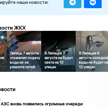
ируйте наши новости:
вости ЖКХ
Липецк 7 августа
В Липецке 7
В Липецке 6
или
ограничит подачу
августа не будет
августа холодно
воды из-за
света на 10
воды не будет н
ремонта сетей
улицах
12 улицах
овости
6
 АЗС вновь появились огромные очереди