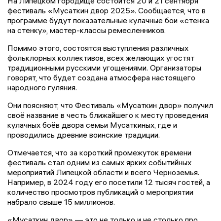
На Липецком городище состоится 20 и 21 сентября
фестиваль «Мусаткин двор 2025». Сообщается, что в
программе будут показательные кулачные бои «стенка
на стенку», мастер-классы ремесленников.
Помимо этого, состоятся выступления различных
фольклорных коллективов, всех желающих угостят
традиционными русскими угощениями. Организаторы
говорят, что будет создана атмосфера настоящего
народного гуляния.
Они поясняют, что Фестиваль «Мусаткин двор» получил
своё название в честь ближайшего к месту проведения
кулачных боёв двора семьи Мусаткиных, где и
проводились древние воинские традиции.
Отмечается, что за короткий промежуток времени
фестиваль стал одним из самых ярких событийных
мероприятий Липецкой области и всего Черноземья.
Например, в 2024 году его посетили 12 тысяч гостей, а
количество просмотров публикаций о мероприятии
набрало свыше 15 миллионов.
«Мусаткин двор» — это не только и не столько про