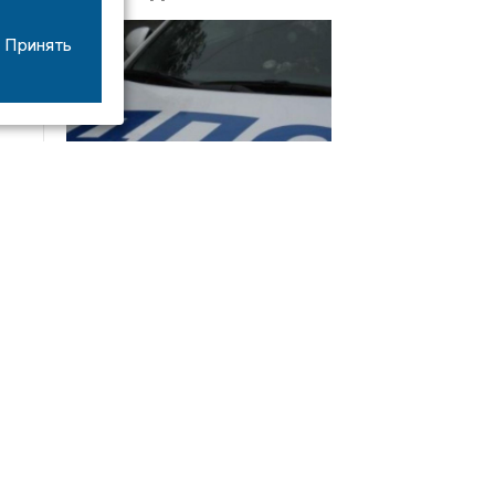
Принять
08/06
17:53
16-летний мотоциклист оказался в больнице
после столкновения с «ГАЗом» под Добрым
Интервью
21/07
19:03
Сергей Елманов: безопасность избирателей в
приоритете