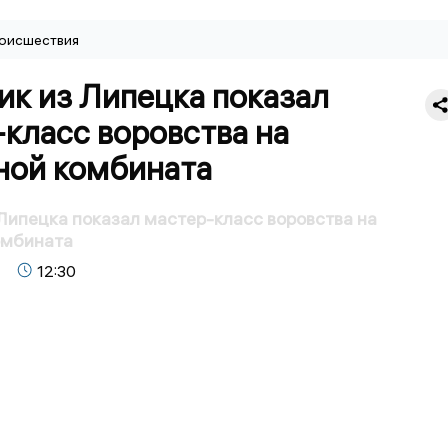
оисшествия
ик из Липецка показал
класс воровства на
ной комбината
Липецка показал мастер-класс воровства на
омбината
12:30