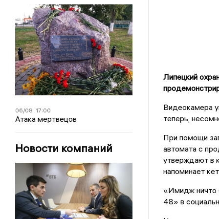
Липецкий охран
продемонстриро
Видеокамера ув
06/08
17:00
теперь, несомн
Атака мертвецов
При помощи за
Новости компаний
автомата с про
утверждают в к
напоминает кет
«Имидж ничто 
48» в социальн