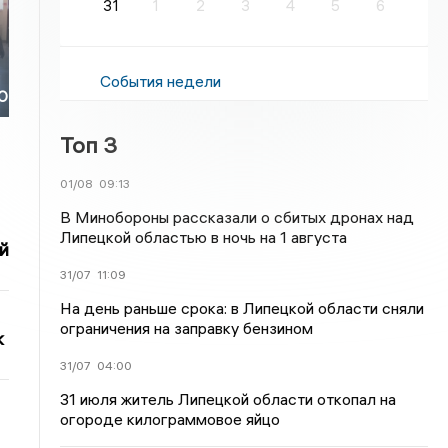
31
1
2
3
4
5
6
События недели
ЗО
Топ 3
01/08
09:13
В Минобороны рассказали о сбитых дронах над
Липецкой областью в ночь на 1 августа
й
31/07
11:09
На день раньше срока: в Липецкой области сняли
ограничения на заправку бензином
к
31/07
04:00
31 июля житель Липецкой области откопал на
огороде килограммовое яйцо