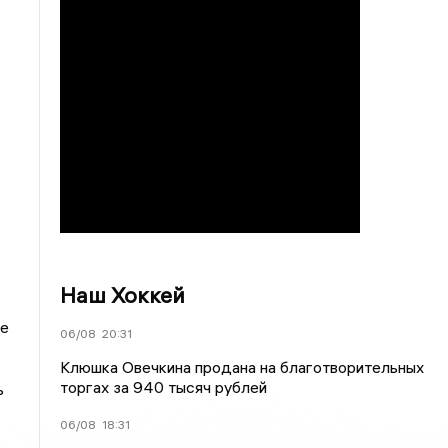
Наш Хоккей
ше
06/08
20:31
Клюшка Овечкина продана на благотворительных
торгах за 940 тысяч рублей
ь
06/08
18:31