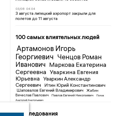
03/08
04:04
3 августа липецкий аэропорт закрыли для
полетов до 11 августа
100 самых влиятельных людей
Артамонов Игорь
Георгиевич
Ченцов Роман
Иванович
Маркова Екатерина
Сергеевна
Уваркина Евгения
Юрьевна
Уваркин Александр
Сергеевич
Итин Юрий Константинович
Шаповалов Евгений Владимирович
Жабин
Вячеслав Павлович
Павлов Евгений Николаевич
Попов
Анатолий Анатольевич
Расследования