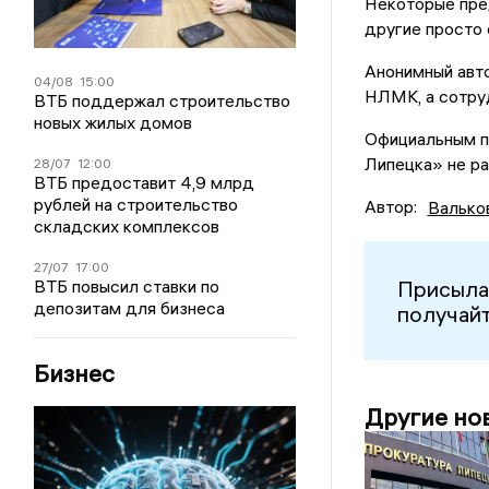
Некоторые пред
другие просто
Анонимный авто
04/08
15:00
НЛМК, а сотру
ВТБ поддержал строительство
новых жилых домов
Официальным п
Липецка» не ра
28/07
12:00
ВТБ предоставит 4,9 млрд
рублей на строительство
Автор:
Валько
складских комплексов
27/07
17:00
ВТБ повысил ставки по
Присыла
депозитам для бизнеса
получайт
Бизнес
Другие но