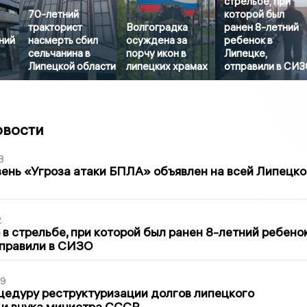
стрельбе, при
70-летний
которой был
тракторист
Волгоградка
ранен 8-летний
ний
насмерть сбил
осуждена за
ребенок в
сельчанина в
порчу икон в
Липецке,
Липецкой области
липецких храмах
отправили в СИ
овости
8
ень «Угроза атаки БПЛА» объявлен на всей Липецко
2
в стрельбе, при которой был ранен 8-летний ребено
тправили в СИЗО
39
цедуру реструктуризации долгов липецкого
 и внука министра СССР