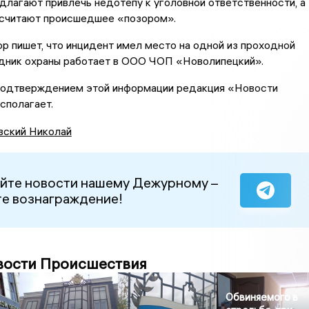
лагают привлечь недотепу к уголовной ответственности, а
 считают происшедшее «позором».
р пишет, что инцидент имел место на одной из проходной
дник охраны работает в ООО ЧОП «Новолипецкий».
одтверждением этой информации редакция «Новости
сполагает.
вский Николай
йте новости нашему Дежурному –
е вознаграждение!
вости Происшествия
Обвиняемого в