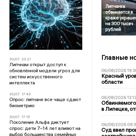
Липчанка
обвиняется в
краже украше
на 300 тысяч
рублей
Главные н
30/07
20:21
Липчнам открыт доступ к
обновлённой модели угроз для
06/08/2026 19:3
Красный уров
систем искусственного
области
интеллекта
30/07
17:43
06/08/2026 13:1
Опрос: липчане все чаще сдают
Обвиняемого 
биометрию
в Липецке, о
30/07
17:15
Поколение Альфа диктует
06/08/2026 09:
спрос: дети 7–14 лет влияют на
Суд ввел про
выбор большинства семейных
застройщика