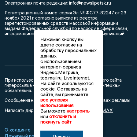
info@newslipetsk.ru
Электронная почта редакции:
Регистрационный номер: серия Эл № ФС77-82247 от 23
ноября 2021 г. согласно выписке из реестра
зарегистрированных средств массовой информации
выдана Федеральной службой по надзору в сфере связи,
информационных технологий и массовых коммуникаций
Нажимая кнопку вы
даете согласие на
обработку персональных
данных
с использованием
интернет-сервиса
Яндекс.Метрика,
top.mail.ru, LiveInternet.
При использовании любого материала с данного сайта
На сайте используются
гиперссылка на Сетевое издание «Новости Липецка»
cookie. Оставаясь на
обязательна.
сайте, вы принимаете
все условия
Сообщения на сером фоне размещены на правах рекламы
использования.
@mazov
MAX
Написать директору в телеграм
или
Вы можете
настроить
или
отклонить и
покинуть сайт
О холдинге
Вакансии
Реклама
Дежурный по новостям
Принять